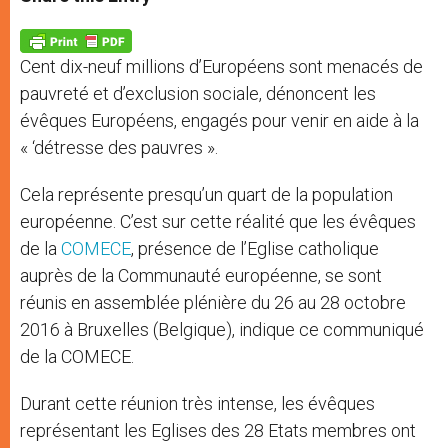
s
e
b
t
e
A
n
o
e
p
g
o
r
p
e
k
Cent dix-neuf millions d’Européens sont menacés de
r
pauvreté et d’exclusion sociale, dénoncent les
évêques Européens, engagés pour venir en aide à la
« ‘détresse des pauvres ».
Cela représente presqu’un quart de la population
européenne. C’est sur cette réalité que les évêques
de la
COMECE
, présence de l’Eglise catholique
auprès de la Communauté européenne, se sont
réunis en assemblée plénière du 26 au 28 octobre
2016 à Bruxelles (Belgique), indique ce communiqué
de la COMECE.
Durant cette réunion très intense, les évêques
représentant les Eglises des 28 Etats membres ont