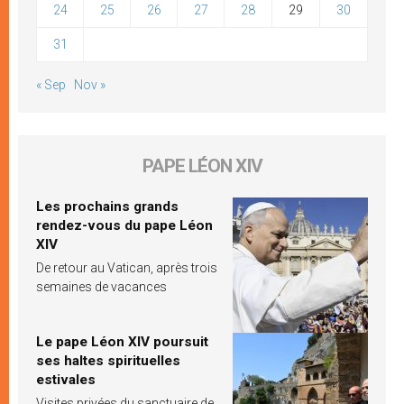
24
25
26
27
28
29
30
31
« Sep
Nov »
PAPE LÉON XIV
Les prochains grands
rendez-vous du pape Léon
XIV
De retour au Vatican, après trois
semaines de vacances
Le pape Léon XIV poursuit
ses haltes spirituelles
estivales
Visites privées du sanctuaire de