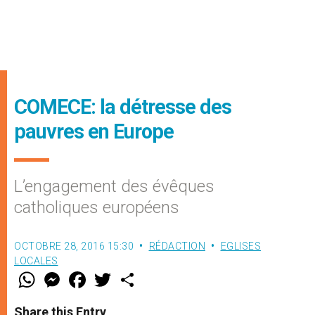
COMECE: la détresse des
pauvres en Europe
L’engagement des évêques
catholiques européens
OCTOBRE 28, 2016 15:30
RÉDACTION
EGLISES
LOCALES
W
M
F
T
S
h
e
a
w
h
a
s
c
i
a
t
s
e
t
r
Share this Entry