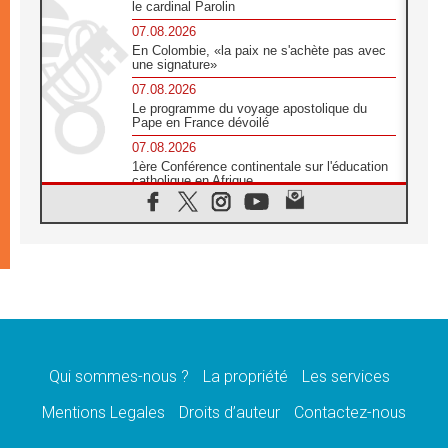
le cardinal Parolin
07.08.2026
En Colombie, «la paix ne s'achète pas avec
une signature»
07.08.2026
Le programme du voyage apostolique du
Pape en France dévoilé
07.08.2026
1ère Conférence continentale sur l'éducation
catholique en Afrique
07.08.2026
Un logo symbolique pour la venue du Pape
en France
07.08.2026
Cardinal Rossi: «La venue du Pape Léon en
Argentine est un hommage à François»
07.08.2026
Hiroshima et Nagasaki, 81 ans après,
lancement des «dix jours de prière pour la
paix»
Qui sommes-nous ?
La propriété
Les services
06.08.2026
Mentions Legales
Droits d’auteur
Contactez-nous
Préparatifs des JMJ 2027 à Séoul: «c'est
passionnant et l'impatience est immense!»