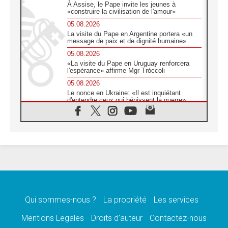
À Assise, le Pape invite les jeunes à
«construire la civilisation de l'amour»
05.08.2026
La visite du Pape en Argentine portera «un
message de paix et de dignité humaine»
05.08.2026
«La visite du Pape en Uruguay renforcera
l'espérance» affirme Mgr Tróccoli
05.08.2026
Le nonce en Ukraine: «Il est inquiétant
d'entendre ceux qui bénissent la guerre»
05.08.2026
Léon XIV au Pérou, une lueur d'espoir pour
un peuple en quête de paix
05.08.2026
SCEAM: L'Église en Afrique vers
l'Assemblée ecclésiale de 2028 depuis
Addis-Abeba
05.08.2026
Le Pape exprime ses condoléances suite au
décès du cardinal Júlio Langa
Qui sommes-nous ?
La propriété
Les services
05.08.2026
Mentions Legales
Droits d’auteur
Contactez-nous
Le Pape attendu en novembre en Uruguay,
en Argentine et au Pérou