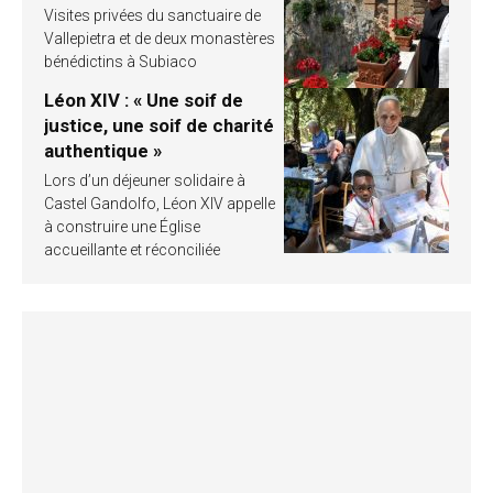
Visites privées du sanctuaire de
Vallepietra et de deux monastères
bénédictins à Subiaco
Léon XIV : « Une soif de
justice, une soif de charité
authentique »
Lors d’un déjeuner solidaire à
Castel Gandolfo, Léon XIV appelle
à construire une Église
accueillante et réconciliée