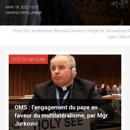
MAR 18, 2022 15:07
MARINA DROUJININA
Prière De L'archevêque Shevchuk Devant La Vierge De Zarvanytsya ©
Ugcc.church
CITÉ DU VATICAN
OMS : l’engagement du pape en
faveur du multilatéralisme, par Mgr
Jurkovic