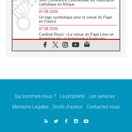
1ère Conférence continentale sur l'éducation
catholique en Afrique
07.08.2026
Un logo symbolique pour la venue du Pape
en France
07.08.2026
Cardinal Rossi: «La venue du Pape Léon en
Argentine est un hommage à François»
07.08.2026
Hiroshima et Nagasaki, 81 ans après,
lancement des «dix jours de prière pour la
paix»
06.08.2026
Préparatifs des JMJ 2027 à Séoul: «c'est
passionnant et l'impatience est immense!»
06.08.2026
Chrétiens et confucéens: respect et sagesse
pour relever les «défis urgents»
Qui sommes-nous ?
La propriété
Les services
06.08.2026
Mentions Legales
Droits d’auteur
Contactez-nous
À Sainte-Marie-Majeure, la grâce de Dieu
descend encore sur le monde
06.08.2026
Léon XIV aux jeunes d'Assise: «l'Europe et
le monde cherchent en vous de nouveaux