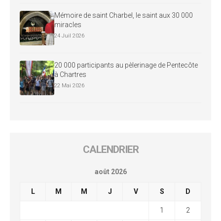
Mémoire de saint Charbel, le saint aux 30 000
miracles
24 Juil 2026
20 000 participants au pèlerinage de Pentecôte
à Chartres
22 Mai 2026
CALENDRIER
août 2026
L
M
M
J
V
S
D
1
2