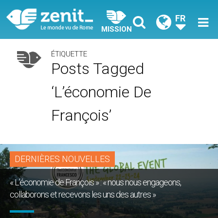
FR
MISSION
ÉTIQUETTE
Posts Tagged
‘L’économie De
François’
DERNIÈRES NOUVELLES
« L’économie de François » : « nous nous engageons,
collaborons et recevons les uns des autres »