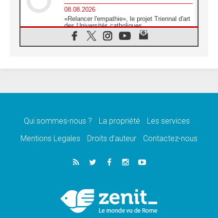
08.08.2026
«Relancer l'empathie», le projet Triennal d'art
des Universités catholiques
08.08.2026
Signis 2026, donner la parole aux religieuses
catholiques
08.08.2026
Au Bangladesh, l'Église accompagne les
Dalits sur le chemin de la dignité
07.08.2026
Philippines: le vicariat apostolique de
Calapan devient un diocèse
Qui sommes-nous ?
La propriété
Les services
07.08.2026
Congo-Brazzaville: le 15 août, entre solennité
Mentions Legales
Droits d’auteur
Contactez-nous
de l'Assomption et mémoire nationale
07.08.2026
«La paix commence par l'empathie» estime
le cardinal Parolin
07.08.2026
En Colombie, «la paix ne s'achète pas avec
une signature»