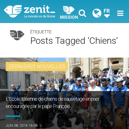
FR
MISSION
ÉTIQUETTE
Posts Tagged ‘chiens’
DERNIÈRES NOUVELLES
L'Ecole italienne de chiens de sauvetage en mer
encouragée par le pape François
JUN 08, 2016 16:04