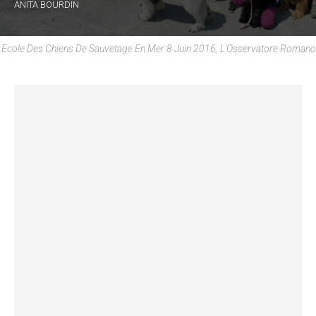
ANITA BOURDIN
Ecole Des Chiens De Sauvetage En Mer 8 Juin 2016, L'Osservatore Romano