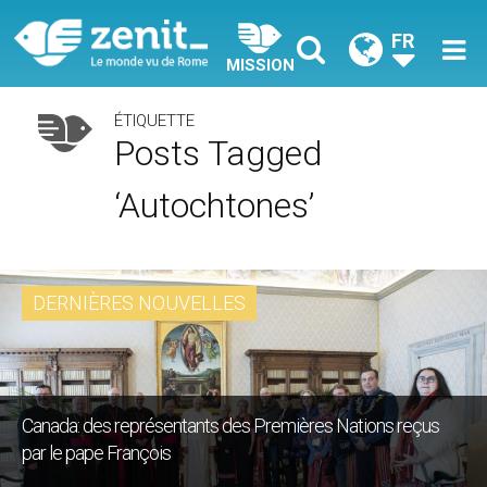
FR
MISSION
ÉTIQUETTE
Posts Tagged
‘autochtones’
DERNIÈRES NOUVELLES
Canada: des représentants des Premières Nations reçus
par le pape François