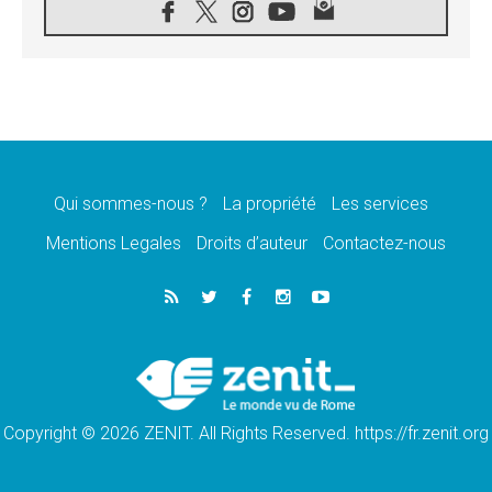
08.08.2026
Signis 2026, donner la parole aux religieuses
catholiques
08.08.2026
Au Bangladesh, l'Église accompagne les
Dalits sur le chemin de la dignité
07.08.2026
Philippines: le vicariat apostolique de
Calapan devient un diocèse
Qui sommes-nous ?
La propriété
Les services
07.08.2026
Congo-Brazzaville: le 15 août, entre solennité
Mentions Legales
Droits d’auteur
Contactez-nous
de l'Assomption et mémoire nationale
07.08.2026
«La paix commence par l'empathie» estime
le cardinal Parolin
07.08.2026
En Colombie, «la paix ne s'achète pas avec
une signature»
Copyright © 2026 ZENIT. All Rights Reserved. https://fr.zenit.org