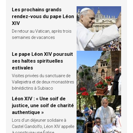
Les prochains grands
rendez-vous du pape Léon
XIV
De retour au Vatican, après trois
semaines de vacances
Le pape Léon XIV poursuit
ses haltes spirituelles
estivales
Visites privées du sanctuaire de
Vallepietra et de deux monastères
bénédictins à Subiaco
Léon XIV : « Une soif de
justice, une soif de charité
authentique »
Lors d’un déjeuner solidaire à
Castel Gandolfo, Léon XIV appelle
à construire une Église