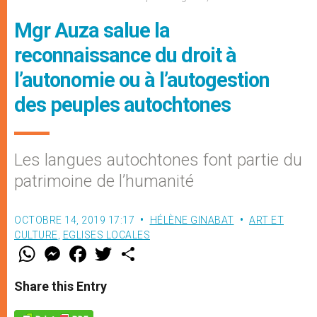
Mgr Auza salue la
reconnaissance du droit à
l’autonomie ou à l’autogestion
des peuples autochtones
Les langues autochtones font partie du
patrimoine de l’humanité
OCTOBRE 14, 2019 17:17
HÉLÈNE GINABAT
ART ET
CULTURE
,
EGLISES LOCALES
W
M
F
T
S
h
e
a
w
h
a
s
c
i
a
t
s
e
t
r
Share this Entry
s
e
b
t
e
A
n
o
e
p
g
o
r