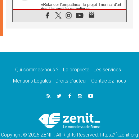
«Relancer l'empathie», le projet Triennal d'art
des Universités catholiques
08.08.2026
Signis 2026, donner la parole aux religieuses
catholiques
08.08.2026
Au Bangladesh, l'Église accompagne les
Dalits sur le chemin de la dignité
07.08.2026
Philippines: le vicariat apostolique de
Calapan devient un diocèse
Qui sommes-nous ?
La propriété
Les services
07.08.2026
Congo-Brazzaville: le 15 août, entre solennité
Mentions Legales
Droits d’auteur
Contactez-nous
de l'Assomption et mémoire nationale
07.08.2026
«La paix commence par l'empathie» estime
le cardinal Parolin
07.08.2026
En Colombie, «la paix ne s'achète pas avec
une signature»
Copyright © 2026 ZENIT. All Rights Reserved. https://fr.zenit.org