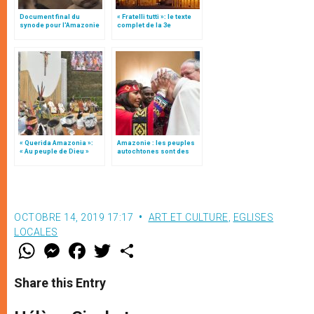
Document final du
« Fratelli tutti »: le texte
synode pour l'Amazonie
complet de la 3e
en français: traduction
encyclique du pape
non officielle
François
« Querida Amazonia »:
Amazonie : les peuples
« Au peuple de Dieu »
autochtones sont des
(texte complet)
partenaires à part
entière
OCTOBRE 14, 2019 17:17
ART ET CULTURE
,
EGLISES
LOCALES
W
M
F
T
S
h
e
a
w
h
a
s
c
i
a
t
s
e
t
r
Share this Entry
s
e
b
t
e
A
n
o
e
p
g
o
r