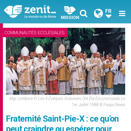
FR
MISSION
COMMUNAUTÉS ECCLÉSIALES
Mgr Lefebvre Et Les 4 Évêques Ordonnés Ont Été Excommuniés Le
1er Juillet 1988 © Fsspx.news
Fraternité Saint-Pie-X : ce qu’on
peut craindre ou espérer pour