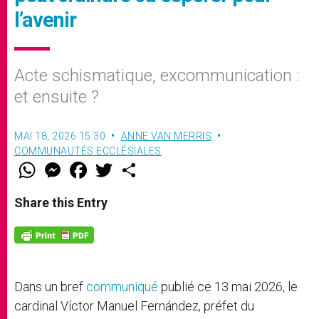
l’avenir
Acte schismatique, excommunication :
et ensuite ?
MAI 18, 2026 15:30
ANNE VAN MERRIS
COMMUNAUTÉS ECCLÉSIALES
W
M
F
T
S
h
e
a
w
h
a
s
c
i
a
t
s
e
t
r
Share this Entry
s
e
b
t
e
A
n
o
e
p
g
o
r
p
e
k
r
Dans un bref
communiqué
publié ce 13 mai 2026, le
cardinal Víctor Manuel Fernández, préfet du