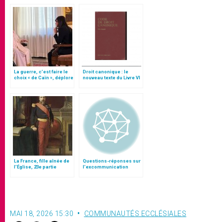
La guerre, c’est faire le
Droit canonique : le
choix « de Caïn », déplore
nouveau texte du Livre VI
le pape François
sur les sanctions
pénales
La France, fille aînée de
Questions-réponses sur
l’Église, 23e partie
l’excommunication
MAI 18, 2026 15:30
COMMUNAUTÉS ECCLÉSIALES