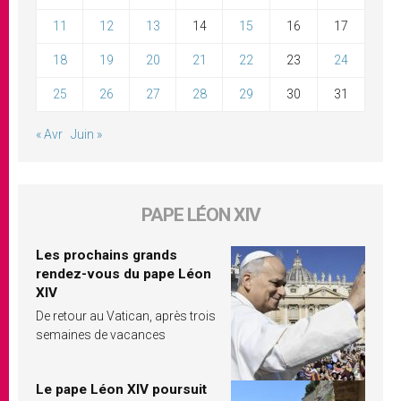
11
12
13
14
15
16
17
18
19
20
21
22
23
24
25
26
27
28
29
30
31
« Avr
Juin »
PAPE LÉON XIV
Les prochains grands
rendez-vous du pape Léon
XIV
De retour au Vatican, après trois
semaines de vacances
Le pape Léon XIV poursuit