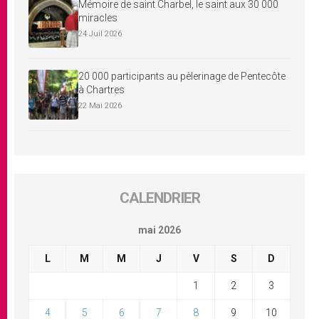
Mémoire de saint Charbel, le saint aux 30 000
miracles
24 Juil 2026
20 000 participants au pèlerinage de Pentecôte
à Chartres
22 Mai 2026
CALENDRIER
mai 2026
L
M
M
J
V
S
D
1
2
3
4
5
6
7
8
9
10