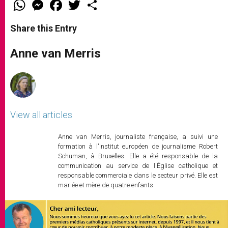
W
M
F
T
S
h
e
a
w
h
a
s
c
i
a
t
s
e
t
r
Share this Entry
s
e
b
t
e
A
n
o
e
p
g
o
r
Anne van Merris
p
e
k
r
View all articles
Anne van Merris, journaliste française, a suivi une
formation à l'Institut européen de journalisme Robert
Schuman, à Bruxelles. Elle a été responsable de la
communication au service de l'Église catholique et
responsable commerciale dans le secteur privé. Elle est
mariée et mère de quatre enfants.