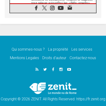
pour relever aujourd'hui les «défis urgents»
06.08.2026
À Sainte-Marie-Majeure, la grâce de Dieu
descend encore sur le monde
06.08.2026
Léon XIV aux jeunes d'Assise: «l'Europe et
le monde cherchent en vous de nouveaux
saints»
06.08.2026
À Assise, le cardinal Pizzaballa affirme que
«les chrétiens veulent la paix»
Qui sommes-nous ?
La propriété
Les services
06.08.2026
Mentions Legales
Droits d’auteur
Contactez-nous
Au Mexique, le cardinal Parolin invite à être
aux côtés des marginalisées
06.08.2026
À Assise, le Pape invite les jeunes à
«construire la civilisation de l'amour»
05.08.2026
La visite du Pape en Argentine portera «un
message de paix et de dignité humaine»
Copyright © 2026 ZENIT. All Rights Reserved. https://fr.zenit.org