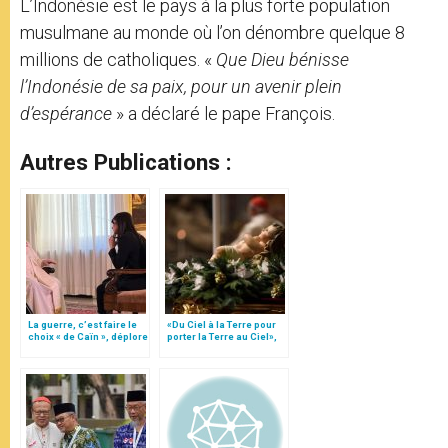
L’Indonésie est le pays à la plus forte population
musulmane au monde où l’on dénombre quelque 8
millions de catholiques. «
Que Dieu bénisse
l’Indonésie de sa paix, pour un avenir plein
d’espérance
» a déclaré le pape François.
Autres Publications :
La guerre, c’est faire le
«Du Ciel à la Terre pour
choix « de Caïn », déplore
porter la Terre au Ciel»,
le pape François
par Mgr Francesco Follo