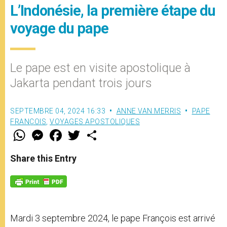
L’Indonésie, la première étape du
voyage du pape
Le pape est en visite apostolique à
Jakarta pendant trois jours
SEPTEMBRE 04, 2024 16:33
ANNE VAN MERRIS
PAPE
FRANÇOIS
,
VOYAGES APOSTOLIQUES
W
M
F
T
S
h
e
a
w
h
a
s
c
i
a
t
s
e
t
r
Share this Entry
s
e
b
t
e
A
n
o
e
p
g
o
r
p
e
k
r
Mardi 3 septembre 2024, le pape François est arrivé