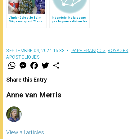
L’Indonésie et le Saint-
Indonésie: Ne laissons
Siège marquent 75 ans
pas la guerre diviser les
de relations
religions
diplomatiques
SEPTEMBRE 04, 2024 16:33
PAPE FRANÇOIS
,
VOYAGES
APOSTOLIQUES
W
M
F
T
S
h
e
a
w
h
a
s
c
i
a
t
s
e
t
r
Share this Entry
s
e
b
t
e
A
n
o
e
p
g
o
r
Anne van Merris
p
e
k
r
View all articles