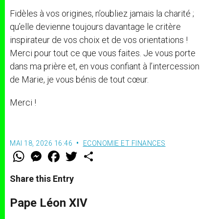
Fidèles à vos origines, n’oubliez jamais la charité ;
qu’elle devienne toujours davantage le critère
inspirateur de vos choix et de vos orientations !
Merci pour tout ce que vous faites. Je vous porte
dans ma prière et, en vous confiant à l’intercession
de Marie, je vous bénis de tout cœur.
Merci !
MAI 18, 2026 16:46
ECONOMIE ET FINANCES
W
M
F
T
S
h
e
a
w
h
a
s
c
i
a
t
s
e
t
r
Share this Entry
s
e
b
t
e
A
n
o
e
p
g
o
r
Pape Léon XIV
p
e
k
r