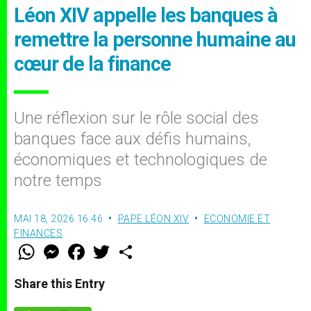
Léon XIV appelle les banques à
remettre la personne humaine au
cœur de la finance
Une réflexion sur le rôle social des
banques face aux défis humains,
économiques et technologiques de
notre temps
MAI 18, 2026 16:46
PAPE LÉON XIV
ECONOMIE ET
FINANCES
W
M
F
T
S
h
e
a
w
h
a
s
c
i
a
t
s
e
t
r
Share this Entry
s
e
b
t
e
A
n
o
e