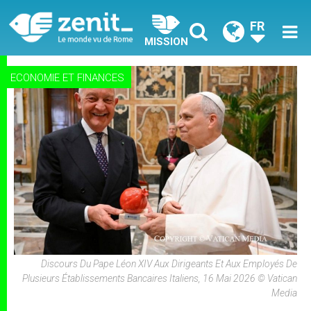
FR
MISSION
ECONOMIE ET FINANCES
Discours Du Pape Léon XIV Aux Dirigeants Et Aux Employés De
Plusieurs Établissements Bancaires Italiens, 16 Mai 2026 © Vatican
Media