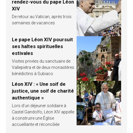
rendez-vous du pape Léon
XIV
De retour au Vatican, après trois
semaines de vacances
Le pape Léon XIV poursuit
ses haltes spirituelles
estivales
Visites privées du sanctuaire de
Vallepietra et de deux monastères
bénédictins à Subiaco
Léon XIV : « Une soif de
justice, une soif de charité
authentique »
Lors d’un déjeuner solidaire à
Castel Gandolfo, Léon XIV appelle
à construire une Église
accueillante et réconciliée