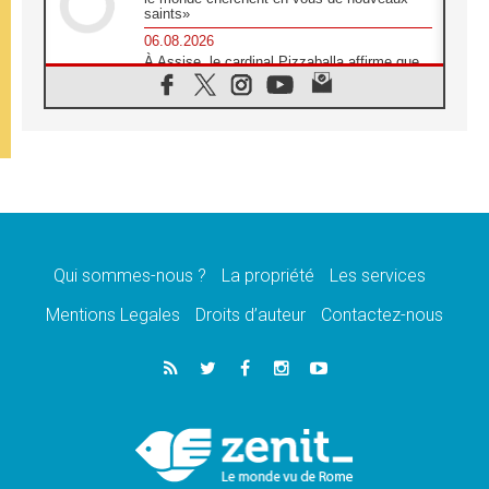
saints»
06.08.2026
À Assise, le cardinal Pizzaballa affirme que
«les chrétiens veulent la paix»
06.08.2026
Au Mexique, le cardinal Parolin invite à être
aux côtés des marginalisées
06.08.2026
À Assise, le Pape invite les jeunes à
«construire la civilisation de l'amour»
05.08.2026
La visite du Pape en Argentine portera «un
message de paix et de dignité humaine»
Qui sommes-nous ?
La propriété
Les services
05.08.2026
Mentions Legales
Droits d’auteur
Contactez-nous
«La visite du Pape en Uruguay renforcera
l'espérance» affirme Mgr Tróccoli
05.08.2026
Le nonce en Ukraine: «Il est inquiétant
d'entendre ceux qui bénissent la guerre»
05.08.2026
Léon XIV au Pérou, une lueur d'espoir pour
un peuple en quête de paix