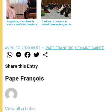
La guerre, c’est faire le
Carême : « Je vous ai
choix « de Caïn », déplore
donné l’exemple », par le
le pape François
card. Cantalamessa (5/5)
AVRIL 07, 2023 09:52
PAPE FRANÇOIS
,
SEMAINE SAINTE
W
M
F
T
S
h
e
a
w
h
a
s
c
i
a
t
s
e
t
r
Share this Entry
s
e
b
t
e
A
n
o
e
p
g
o
r
Pape François
p
e
k
r
View all articles