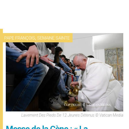
,
PAPE FRANÇOIS
SEMAINE SAINTE
Lavement Des Pieds De 12 Jeunes Détenus © Vatican Media
Messe de la Cène : « La