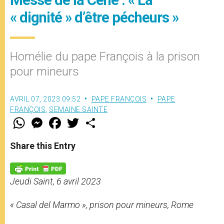
« dignité » d’être pécheurs »
Homélie du pape François à la prison
pour mineurs
AVRIL 07, 2023 09:52
PAPE FRANÇOIS
PAPE
FRANÇOIS
,
SEMAINE SAINTE
W
M
F
T
S
h
e
a
w
h
a
s
c
i
a
t
s
e
t
r
Share this Entry
s
e
b
t
e
A
n
o
e
p
g
o
r
p
e
k
Jeudi Saint, 6 avril 2023
r
« Casal del Marmo », prison pour mineurs, Rome