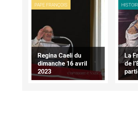
PAPE FRANÇOIS
HISTOIR
Regina Caeli du
La Fr
dimanche 16 avril
de l’
2023
part