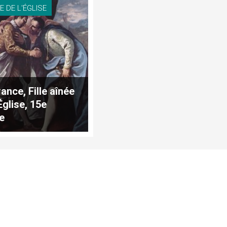
E DE L'ÉGLISE
ance, Fille aînée
Église, 15e
ie