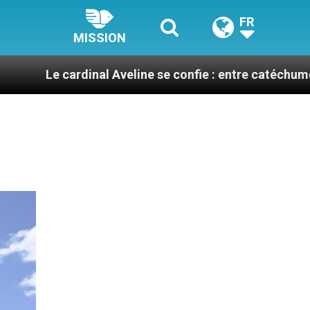
FR
MISSION
dinal Aveline se confie : entre catéchuménat, paix et d