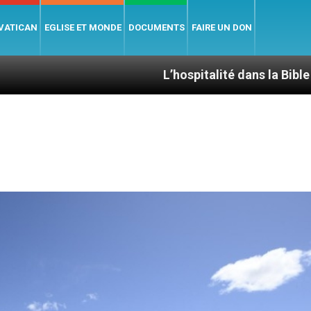
 VATICAN
EGLISE ET MONDE
DOCUMENTS
FAIRE UN DON
L’hospitalité dans la Bible
Le car