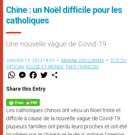
Chine : un Noël difficile pour les
catholiques
Une nouvelle vague de Covid-19
JANVIER 12, 2023 18:33
MARINA DROUJININA
CITÉ DU
VATICAN
,
EGLISE ET MONDE
,
PAPE FRANÇOIS
W
M
F
T
S
h
e
a
w
h
a
s
c
i
a
t
s
e
t
r
Share this Entry
s
e
b
t
e
A
n
o
e
p
g
o
r
p
e
k
Les catholiques chinois ont vécu un Noël triste et
r
difficile à cause de la nouvelle vague de Covid-19:
plusieurs familles ont perdu leurs proches et ont été
touchées par le chagrin et le deuil, indique l’agence