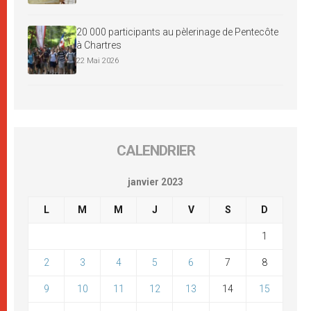
20 000 participants au pèlerinage de Pentecôte
à Chartres
22 Mai 2026
CALENDRIER
janvier 2023
L
M
M
J
V
S
D
1
2
3
4
5
6
7
8
9
10
11
12
13
14
15