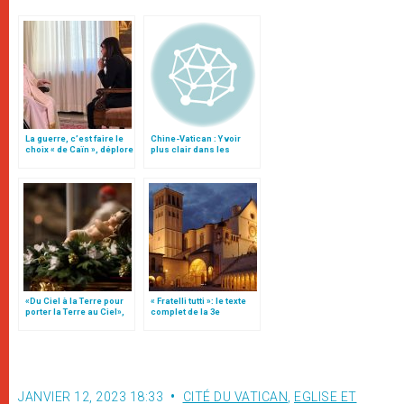
La guerre, c’est faire le
Chine-Vatican : Y voir
choix « de Caïn », déplore
plus clair dans les
le pape François
récents développements
«Du Ciel à la Terre pour
« Fratelli tutti »: le texte
porter la Terre au Ciel»,
complet de la 3e
par Mgr Francesco Follo
encyclique du pape
François
JANVIER 12, 2023 18:33
CITÉ DU VATICAN
,
EGLISE ET