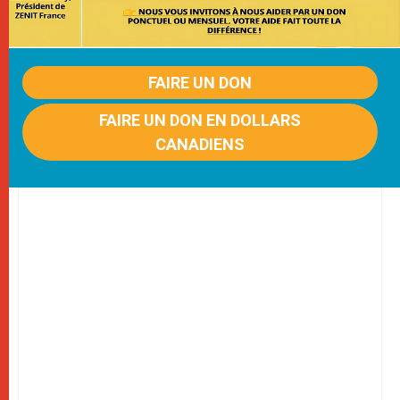
FAIRE UN DON
FAIRE UN DON EN DOLLARS
CANADIENS