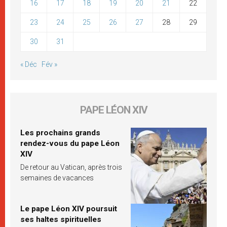
16
17
18
19
20
21
22
23
24
25
26
27
28
29
30
31
« Déc
Fév »
PAPE LÉON XIV
Les prochains grands
rendez-vous du pape Léon
XIV
De retour au Vatican, après trois
semaines de vacances
Le pape Léon XIV poursuit
ses haltes spirituelles