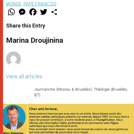
MONDE
,
PAPE FRANÇOIS
W
M
F
T
S
h
e
a
w
h
a
s
c
i
a
t
s
e
t
r
Share this Entry
s
e
b
t
e
A
n
o
e
p
g
o
r
Marina Droujinina
p
e
k
r
View all articles
Journalisme (Moscou & Bruxelles). Théologie (Bruxelles,
IET).