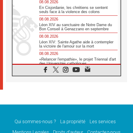
08.08.2026
En Cisjordanie, les chrétiens se sentent
seuls face à la violence des colons
08.08.2026
Léon XIV au sanctuaire de Notre Dame du
Bon Conseil à Genazzano en septembre
08.08.2026
Léon XIV: Sainte Agathe aide à contempler
la victoire de l'amour sur la mort
08.08.2026
«Relancer l'empathie», le projet Triennal d'art
des Universités catholiques
08.08.2026
Signis 2026, donner la parole aux religieuses
catholiques
08.08.2026
Au Bangladesh, l'Église accompagne les
Dalits sur le chemin de la dignité
07.08.2026
Philippines: le vicariat apostolique de
Calapan devient un diocèse
Qui sommes-nous ?
La propriété
Les services
07.08.2026
Congo-Brazzaville: le 15 août, entre solennité
Mentions Legales
Droits d’auteur
Contactez-nous
de l'Assomption et mémoire nationale