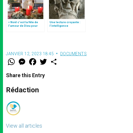
« Noël c’est la fête de
Une lecture croyante :
l’amour de Dieu pour
l’intelligence
nous », tweet du pape
typologique des deux
François
Testaments
JANVIER 12, 2023 18:45
DOCUMENTS
W
M
F
T
S
h
e
a
w
h
a
s
c
i
a
t
s
e
t
r
Share this Entry
s
e
b
t
e
A
n
o
e
p
g
o
r
Rédaction
p
e
k
r
View all articles