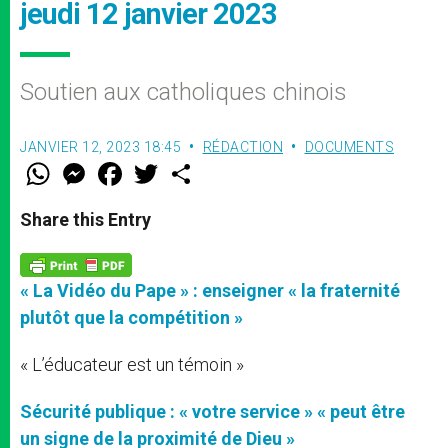
jeudi 12 janvier 2023
Soutien aux catholiques chinois
JANVIER 12, 2023 18:45
RÉDACTION
DOCUMENTS
W
M
F
T
S
h
e
a
w
h
a
s
c
i
a
t
s
e
t
r
Share this Entry
s
e
b
t
e
A
n
o
e
p
g
o
r
p
e
k
« La Vidéo du Pape » : enseigner « la fraternité
r
plutôt que la compétition »
« L’éducateur est un témoin »
Sécurité publique : « votre service » « peut être
un signe de la proximité de Dieu »