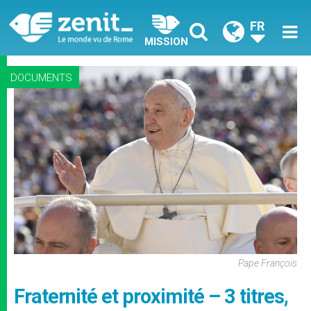
FR
MISSION
DOCUMENTS
Pape François
Fraternité et proximité – 3 titres,