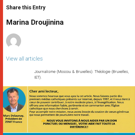
a
s
c
i
a
t
s
e
t
r
Share this Entry
s
e
b
t
e
A
n
o
e
p
g
o
r
Marina Droujinina
p
e
k
r
View all articles
Journalisme (Moscou & Bruxelles). Théologie (Bruxelles,
IET).