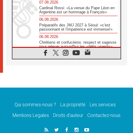
07.08.2026
Cardinal Rossi: «La venue du Pape Léon en
Argentine est un hommage à François»
06.08.2026
Préparatifs des JMJ 2027 à Séoul: «c'est
passionnant et l'impatience est immense!»
06.08.2026
Chrétiens et confucéens: respect et sagesse
pour relever aujourd'hui les «défis urgents»
06.08.2026
À Sainte-Marie-Majeure, la grâce de Dieu
descend encore sur le monde
06.08.2026
Léon XIV aux jeunes d'Assise: «l'Europe et
le monde cherchent en vous de nouveaux
saints»
06.08.2026
À Assise, le cardinal Pizzaballa affirme que
«les chrétiens veulent la paix»
Qui sommes-nous ?
La propriété
Les services
06.08.2026
Mentions Legales
Droits d’auteur
Contactez-nous
Au Mexique, le cardinal Parolin invite à être
aux côtés des marginalisées
06.08.2026
À Assise, le Pape invite les jeunes à