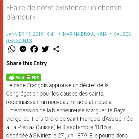
«Faire de notre existence un chemin
d’amour»
JANVIER 15, 2019 16:41
MARINA DROUJININA
CAUSES
DES SAINTS
W
M
F
T
S
h
e
a
w
h
a
s
c
i
a
t
s
e
t
r
Share this Entry
s
e
b
t
e
A
n
o
e
p
g
o
r
p
e
k
Le pape François approuve un décret de la
r
Congrégation pour les causes des saints,
reconnaissant un nouveau miracle attribué à
l’intercession de la bienheureuse Marguerite Bays,
vierge, du Tiers-Ordre de saint François d’Assise, née
à La Pierraz (Suisse) le 8 septembre 1815 et
décédée à Siviriez le 27 juin 1879. Elle pourra donc