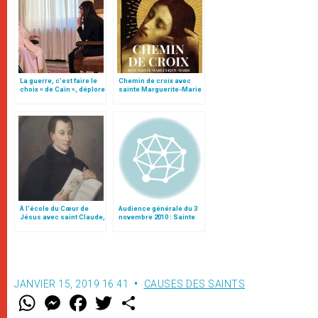
La guerre, c’est faire le
Chemin de croix avec
choix « de Caïn », déplore
sainte Marguerite-Marie
le pape François
À l’école du Cœur de
Audience générale du 3
Jésus avec saint Claude,
novembre 2010 : Sainte
confesseur de sainte
Marguerite d’Oingt
Marguerite-Marie
JANVIER 15, 2019 16:41
CAUSES DES SAINTS
W
M
F
T
S
h
e
a
w
h