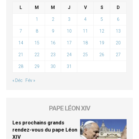
L
M
M
J
V
S
D
1
2
3
4
5
6
7
8
9
10
11
12
13
14
15
16
17
18
19
20
21
22
23
24
25
26
27
28
29
30
31
« Déc
Fév »
PAPE LÉON XIV
Les prochains grands
rendez-vous du pape Léon
XIV