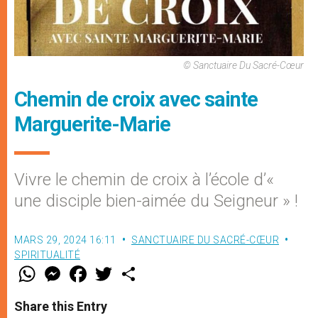
© Sanctuaire Du Sacré-Cœur
Chemin de croix avec sainte
Marguerite-Marie
Vivre le chemin de croix à l’école d’«
une disciple bien-aimée du Seigneur » !
MARS 29, 2024 16:11
SANCTUAIRE DU SACRÉ-CŒUR
SPIRITUALITÉ
W
M
F
T
S
h
e
a
w
h
a
s
c
i
a
t
s
e
t
r
Share this Entry
s
e
b
t
e