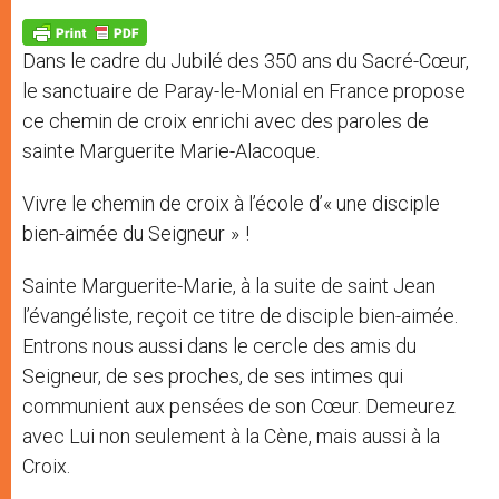
A
n
o
e
p
g
o
r
p
e
k
Dans le cadre du Jubilé des 350 ans du Sacré-Cœur,
r
le sanctuaire de Paray-le-Monial en France propose
ce chemin de croix enrichi avec des paroles de
sainte Marguerite Marie-Alacoque.
Vivre le chemin de croix à l’école d’« une disciple
bien-aimée du Seigneur » !
Sainte Marguerite-Marie, à la suite de saint Jean
l’évangéliste, reçoit ce titre de disciple bien-aimée.
Entrons nous aussi dans le cercle des amis du
Seigneur, de ses proches, de ses intimes qui
communient aux pensées de son Cœur. Demeurez
avec Lui non seulement à la Cène, mais aussi à la
Croix.