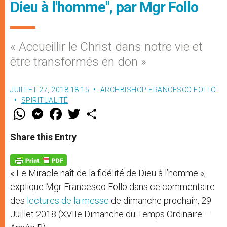
Dieu à l'homme", par Mgr Follo
« Accueillir le Christ dans notre vie et
être transformés en don »
JUILLET 27, 2018 18:15
ARCHBISHOP FRANCESCO FOLLO
SPIRITUALITÉ
W
M
F
T
S
h
e
a
w
h
a
s
c
i
a
t
s
e
t
r
Share this Entry
s
e
b
t
e
A
n
o
e
p
g
o
r
p
e
k
« Le Miracle naît de la fidélité de Dieu à l’homme »,
r
explique Mgr Francesco Follo dans ce commentaire
des
lectures de la messe
de dimanche prochain, 29
Juillet 2018 (XVIIe Dimanche du Temps Ordinaire –