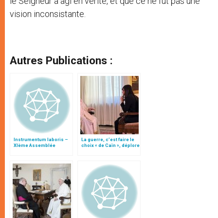
le Seigneur a agi en vérité, et que ce ne fut pas une
vision inconsistante.
Autres Publications :
Instrumentum laboris –
La guerre, c’est faire le
XIème Assemblée
choix « de Caïn », déplore
Générale Ordinaire du
le pape François
Synode des Évêques