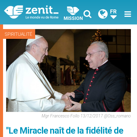
FR
MISSION
SPIRITUALITÉ
Mgr Francesco Follo 13/12/2017 @Oss_romano
"Le Miracle naît de la fidélité de