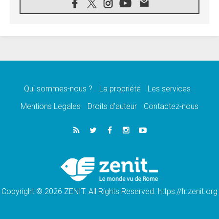
08.08.2026
Signis 2026, donner la parole aux religieuses
catholiques
08.08.2026
Au Bangladesh, l'Église accompagne les
Dalits sur le chemin de la dignité
07.08.2026
Philippines: le vicariat apostolique de
Calapan devient un diocèse
Qui sommes-nous ?
La propriété
Les services
07.08.2026
Congo-Brazzaville: le 15 août, entre solennité
Mentions Legales
Droits d’auteur
Contactez-nous
de l'Assomption et mémoire nationale
07.08.2026
«La paix commence par l'empathie» estime
le cardinal Parolin
07.08.2026
En Colombie, «la paix ne s'achète pas avec
une signature»
Copyright © 2026 ZENIT. All Rights Reserved. https://fr.zenit.org