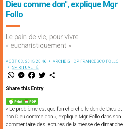
Dieu comme don", explique Mgr
Follo
Le pain de vie, pour vivre
« eucharistiquement »
AOÛT 03, 2018 20:46
ARCHBISHOP FRANCESCO FOLLO
SPIRITUALITÉ
W
M
F
T
S
h
e
a
w
h
a
s
c
i
a
t
s
e
t
r
Share this Entry
s
e
b
t
e
A
n
o
e
p
g
o
r
p
e
k
« Le problème est que l’on cherche le don de Dieu et
r
non Dieu comme don », explique Mgr Follo dans son
commentaire des lectures de la messe de dimanche