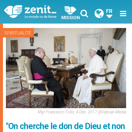
FR
MISSION
SPIRITUALITÉ
Mgr Francesco Follo, 4 Déc. 2017 @Vatican Media
"On cherche le don de Dieu et non