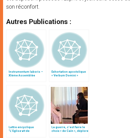
son réconfort.
Autres Publications :
Instrumentum laboris –
Exhortation apostolique
XIème Assemblée
« Verbum Domini »
Générale Ordinaire du
Synode des Évêques
Lettre encyclique
La guerre, c’est faire le
“L’Eglise vit de
choix « de Caïn », déplore
l’Eucharistie”
le pape François