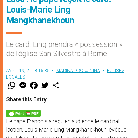
Louis-Marie Ling
Mangkhanekhoun
Le card. Ling prendra « possession »
de l’église San Silvestro à Rome
AVRIL 19, 2018 16:35
MARINA DROUJININA
EGLISES
LOCALES
W
M
F
T
S
h
e
a
w
h
a
s
c
i
a
t
s
e
t
r
Share this Entry
s
e
b
t
e
A
n
o
e
p
g
o
r
p
e
k
Le pape François a reçu en audience le cardinal
r
laotien, Louis-Marie Ling Mangkhanekhoun, évêque
de Paksé et administrateur apostolique du diocèse