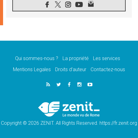
08.08.2026
Signis 2026, donner la parole aux religieuses
catholiques
08.08.2026
Au Bangladesh, l'Église accompagne les
Dalits sur le chemin de la dignité
07.08.2026
Philippines: le vicariat apostolique de
Calapan devient un diocèse
Qui sommes-nous ?
La propriété
Les services
07.08.2026
Congo-Brazzaville: le 15 août, entre solennité
Mentions Legales
Droits d’auteur
Contactez-nous
de l'Assomption et mémoire nationale
07.08.2026
«La paix commence par l'empathie» estime
le cardinal Parolin
07.08.2026
En Colombie, «la paix ne s'achète pas avec
une signature»
Copyright © 2026 ZENIT. All Rights Reserved. https://fr.zenit.org