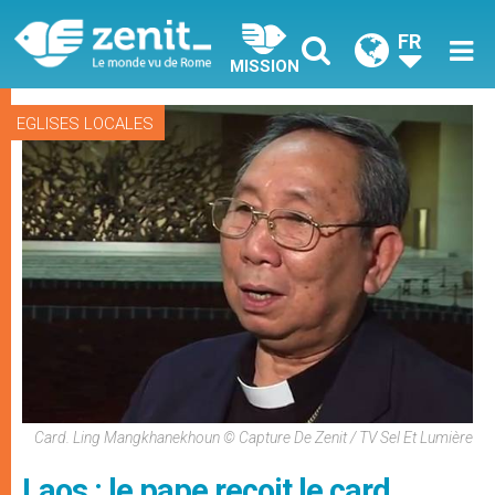
FR
MISSION
EGLISES LOCALES
Card. Ling Mangkhanekhoun © Capture De Zenit / TV Sel Et Lumière
Laos : le pape reçoit le card.