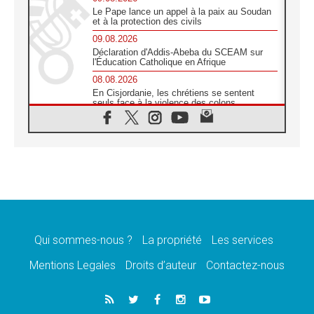
Le Pape lance un appel à la paix au Soudan
et à la protection des civils
09.08.2026
Déclaration d'Addis-Abeba du SCEAM sur
l'Éducation Catholique en Afrique
08.08.2026
En Cisjordanie, les chrétiens se sentent
seuls face à la violence des colons
08.08.2026
Léon XIV au sanctuaire de Notre Dame du
Bon Conseil à Genazzano en septembre
08.08.2026
Léon XIV: Sainte Agathe aide à contempler
la victoire de l'amour sur la mort
08.08.2026
«Relancer l'empathie», le projet Triennal d'art
des Universités catholiques
Qui sommes-nous ?
La propriété
Les services
08.08.2026
Signis 2026, donner la parole aux religieuses
Mentions Legales
Droits d’auteur
Contactez-nous
catholiques
08.08.2026
Au Bangladesh, l'Église accompagne les
Dalits sur le chemin de la dignité