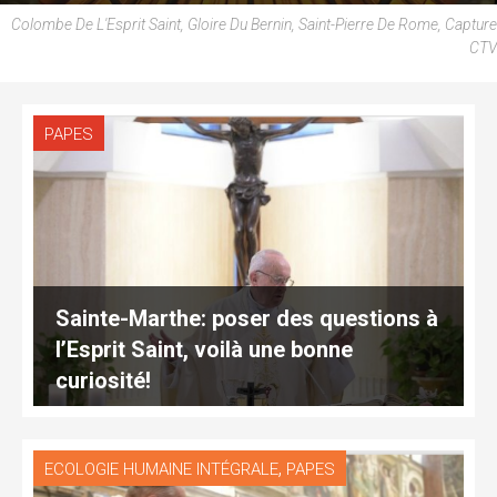
Colombe De L'Esprit Saint, Gloire Du Bernin, Saint-Pierre De Rome, Capture
CTV
PAPES
Sainte-Marthe: poser des questions à
l’Esprit Saint, voilà une bonne
curiosité!
,
ECOLOGIE HUMAINE INTÉGRALE
PAPES