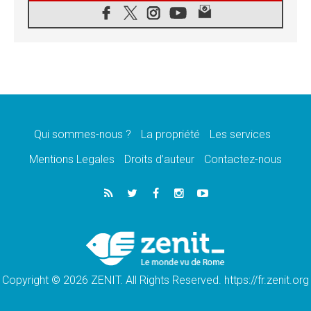
«les chrétiens veulent la paix»
06.08.2026
Au Mexique, le cardinal Parolin invite à être
aux côtés des marginalisées
06.08.2026
À Assise, le Pape invite les jeunes à
«construire la civilisation de l'amour»
05.08.2026
La visite du Pape en Argentine portera «un
message de paix et de dignité humaine»
Qui sommes-nous ?
La propriété
Les services
05.08.2026
Mentions Legales
Droits d’auteur
Contactez-nous
«La visite du Pape en Uruguay renforcera
l'espérance» affirme Mgr Tróccoli
05.08.2026
Le nonce en Ukraine: «Il est inquiétant
d'entendre ceux qui bénissent la guerre»
05.08.2026
Léon XIV au Pérou, une lueur d'espoir pour
un peuple en quête de paix
Copyright © 2026 ZENIT. All Rights Reserved. https://fr.zenit.org