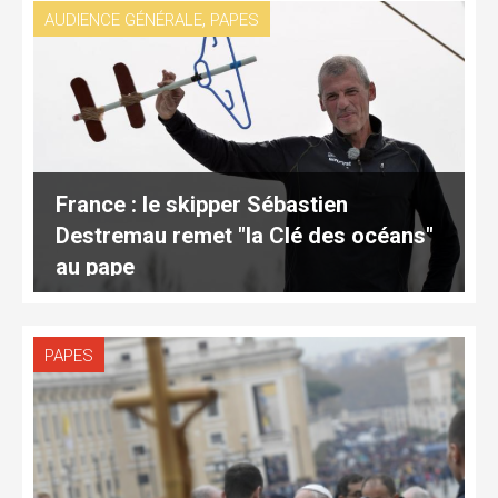
,
AUDIENCE GÉNÉRALE
PAPES
France : le skipper Sébastien
Destremau remet "la Clé des océans"
au pape
PAPES