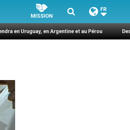
FR
MISSION
en Argentine et au Pérou
Des prophètes d’har