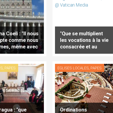
a Coeli : "Il nous
"Que se multiplient
pte comme nous
les vocations à la vie
mes, même avec
consacrée et au
péchés"
mariage chrétien"
,
,
US
PAPES
EGLISES LOCALES
PAPES
ragua : "que
Ordinations