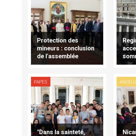
Protection des
Regin
mineurs : conclusion
acce
de l'assemblée
som
plénière
nos 
PAPES
ANGÉL
"Dans la sainteté,
Nica