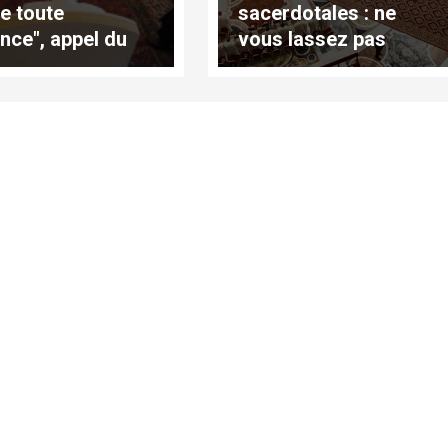
e toute
sacerdotales : ne
ence", appel du
vous lassez pas
e
d'être
miséricordieux,
exhorte le pape