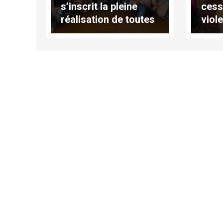
s’inscrit la pleine
cess
réalisation de toutes
viol
les aspirations du
pap
cœur humain"