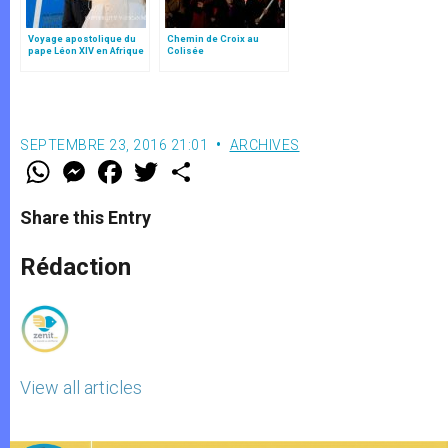
Voyage apostolique du
Chemin de Croix au
pape Léon XIV en Afrique
Colisée
SEPTEMBRE 23, 2016 21:01
ARCHIVES
W
M
F
T
S
h
e
a
w
h
a
s
c
i
a
t
s
e
t
r
Share this Entry
s
e
b
t
e
A
n
o
e
p
g
o
r
Rédaction
p
e
k
r
View all articles