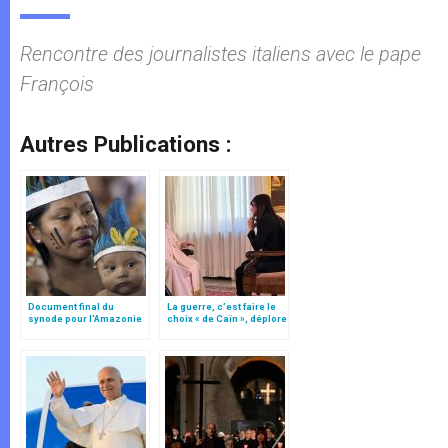
Rencontre des journalistes italiens avec le pape
François
Autres Publications :
Document final du
La guerre, c’est faire le
synode pour l'Amazonie
choix « de Caïn », déplore
en français: traduction
le pape François
non officielle