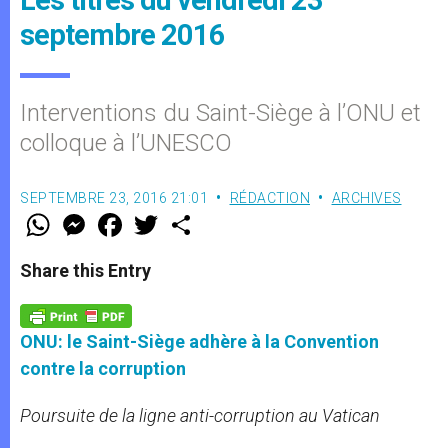
septembre 2016
Interventions du Saint-Siège à l’ONU et
colloque à l’UNESCO
SEPTEMBRE 23, 2016 21:01
RÉDACTION
ARCHIVES
W
M
F
T
S
h
e
a
w
h
a
s
c
i
a
t
s
e
t
r
Share this Entry
s
e
b
t
e
A
n
o
e
p
g
o
r
p
e
k
ONU: le Saint-Siège adhère à la Convention
r
contre la corruption
Poursuite de la ligne anti-corruption au Vatican