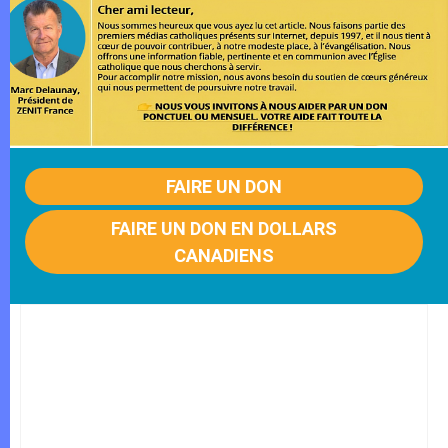
FAIRE UN DON
FAIRE UN DON EN DOLLARS
CANADIENS