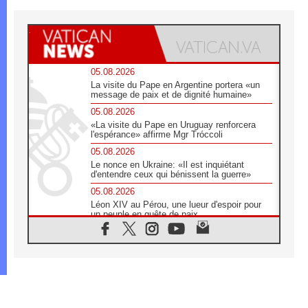
05.08.2026
La visite du Pape en Argentine portera «un
message de paix et de dignité humaine»
05.08.2026
«La visite du Pape en Uruguay renforcera
l'espérance» affirme Mgr Tróccoli
05.08.2026
Le nonce en Ukraine: «Il est inquiétant
d'entendre ceux qui bénissent la guerre»
05.08.2026
Léon XIV au Pérou, une lueur d'espoir pour
un peuple en quête de paix
05.08.2026
SCEAM: L'Église en Afrique vers
l'Assemblée ecclésiale de 2028 depuis
Addis-Abeba
05.08.2026
Le Pape exprime ses condoléances suite au
décès du cardinal Júlio Langa