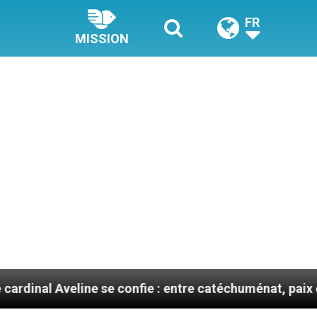
FR
MISSION
e se confie : entre catéchuménat, paix et défis migrato