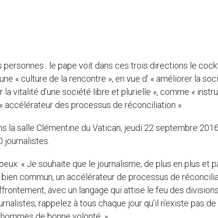
 personnes : le pape voit dans ces trois directions le cockt
ne « culture de la rencontre », en vue d’ « améliorer la soci
 la vitalité d’une société libre et plurielle », comme « inst
 accélérateur des processus de réconciliation ».
s la salle Clémentine du Vatican, jeudi 22 septembre 2016,
0 journalistes.
eux: « Je souhaite que le journalisme, de plus en plus et p
e bien commun, un accélérateur de processus de réconcilia
ffrontement, avec un langage qui attise le feu des division
ournalistes, rappelez à tous chaque jour qu’il n’existe pas de 
s hommes de bonne volonté. »