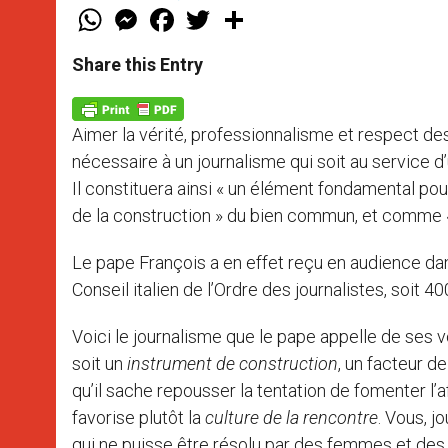
W
M
F
T
S
h
e
a
w
h
a
s
c
i
a
t
s
e
t
r
Share this Entry
s
e
b
t
e
A
n
o
e
p
g
o
r
p
e
k
Aimer la vérité, professionnalisme et respect des
r
nécessaire à un journalisme qui soit au service d’u
Il constituera ainsi « un élément fondamental pour
de la construction » du bien commun, et comme «
Le pape François a en effet reçu en audience dan
Conseil italien de l’Ordre des journalistes, soit 40
Voici le journalisme que le pape appelle de ses vo
soit un
instrument de construction
, un facteur d
qu’il sache repousser la tentation de fomenter l’a
favorise plutôt la
culture de la rencontre
. Vous, j
qui ne puisse être résolu par des femmes et de