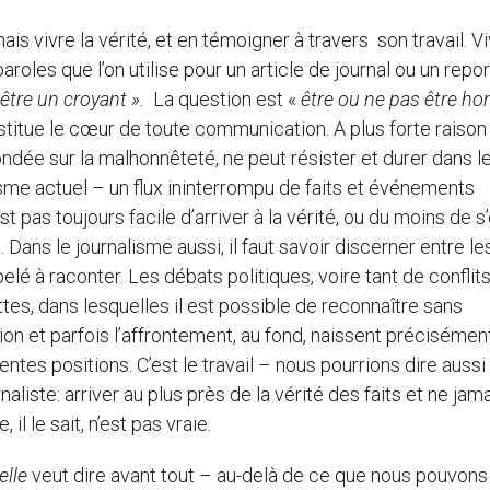
s vivre la vérité, et en témoigner à travers son travail. Vi
aroles que l’on utilise pour un article de journal ou un repo
 être un croyant ».
La question est «
être ou ne pas être ho
nstitue le cœur de toute communication. A plus forte raiso
fondée sur la malhonnêteté, ne peut résister et durer dans l
me actuel – un flux ininterrompu de faits et événements
st pas toujours facile d’arriver à la vérité, ou du moins de s
. Dans le journalisme aussi, il faut savoir discerner entre le
é à raconter. Les débats politiques, voire tant de conflits
tes, dans lesquelles il est possible de reconnaître sans
tion et parfois l’affrontement, au fond, naissent précisémen
rentes positions. C’est le travail – nous pourrions dire aussi 
rnaliste: arriver au plus près de la vérité des faits et ne jam
l le sait, n’est pas vraie.
elle
veut dire avant tout – au-delà de ce que nous pouvons