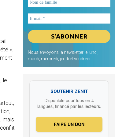
ail
été ».
Nous envoyons la newsletter le lundi,
rument
mardi, mercredi, jeudi et vendredi
 le
SOUTENIR ZENIT
Disponible pour tous en 4
artout,
langues, financé par les lecteurs.
tion;
s, mais
FAIRE UN DON
conflit