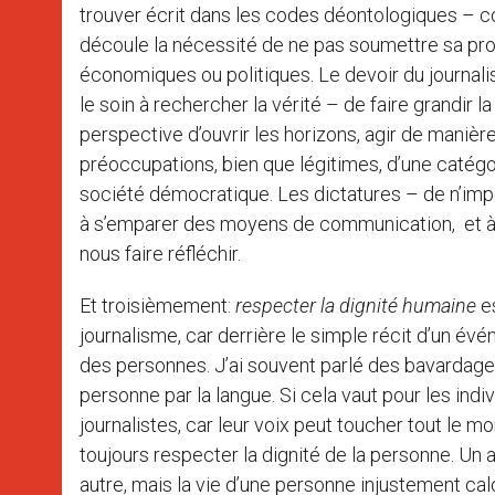
trouver écrit dans les codes déontologiques – co
découle la nécessité de ne pas soumettre sa profe
économiques ou politiques. Le devoir du journaliste
le soin à rechercher la vérité – de faire grandir 
perspective d’ouvrir les horizons, agir de maniè
préoccupations, bien que légitimes, d’une catégo
société démocratique. Les dictatures – de n’impo
à s’emparer des moyens de communication, et à i
nous faire réfléchir.
Et troisièmement:
respecter la dignité humaine
es
journalisme, car derrière le simple récit d’un évén
des personnes. J’ai souvent parlé des bavardag
personne par la langue. Si cela vaut pour les indivi
journalistes, car leur voix peut toucher tout le m
toujours respecter la dignité de la personne. Un a
autre, mais la vie d’une personne injustement calo