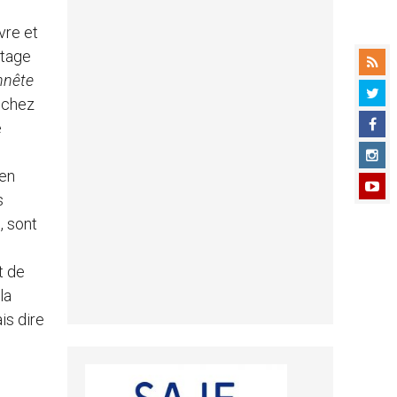
vre et
rtage
nnête
n chez
e
’en
s
, sont
t de
la
ais dire