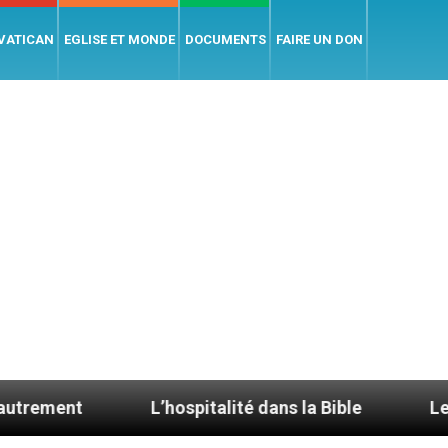
 VATICAN
EGLISE ET MONDE
DOCUMENTS
FAIRE UN DON
L’hospitalité dans la Bible
Le cardinal Avelin