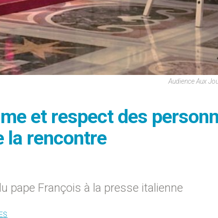
Audience Aux Jou
isme et respect des personn
 la rencontre
u pape François à la presse italienne
ES