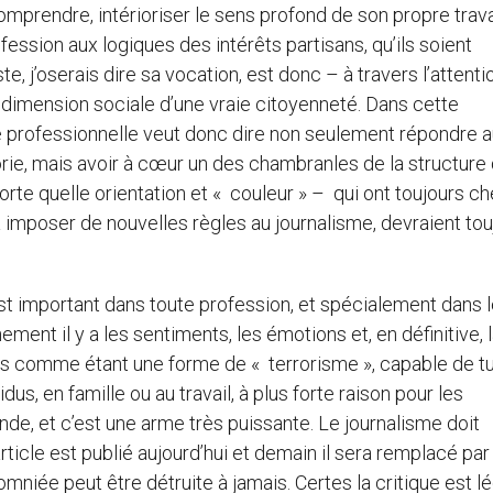
mprendre, intérioriser le sens profond de son propre travai
ssion aux logiques des intérêts partisans, qu’ils soient
, j’oserais dire sa vocation, est donc – à travers l’attentio
la dimension sociale d’une vraie citoyenneté. Dans cette
re professionnelle veut donc dire non seulement répondre 
rie, mais avoir à cœur un des chambranles de la structure
rte quelle orientation et « couleur » – qui ont toujours c
mposer de nouvelles règles au journalisme, devraient tou
t important dans toute profession, et spécialement dans 
ement il y a les sentiments, les émotions et, en définitive, l
es comme étant une forme de « terrorisme », capable de t
dus, en famille ou au travail, à plus forte raison pour les
onde, et c’est une arme très puissante. Le journalisme doit
rticle est publié aujourd’hui et demain il sera remplacé par
mniée peut être détruite à jamais. Certes la critique est lé