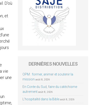
l. D’où
n, et
aux
 d’une
herché
jours
DERNIÈRES NOUVELLES
le
a vie
OPM : former, animer et soutenir la
uer une
mission
août 8, 2026
En Corée du Sud, faire du catéchisme
autrement
août 8, 2026
 un
L’hospitalité dans la Bible
août 8, 2026
gitime,