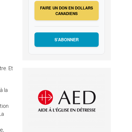
FAIRE UN DON EN DOLLARS
CANADIENS
S’ABONNER
re. Et
à la
tion
La
e,