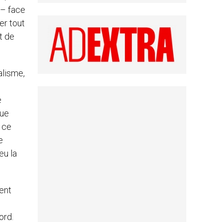
 – face
er tout
t de
alisme,
e
que
, ce
e
eu la
ent
ord.