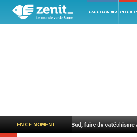
PAPE LÉON XIV
CITÉ DU
En Corée du Sud, faire du catéchisme autrement
EN CE MOMENT