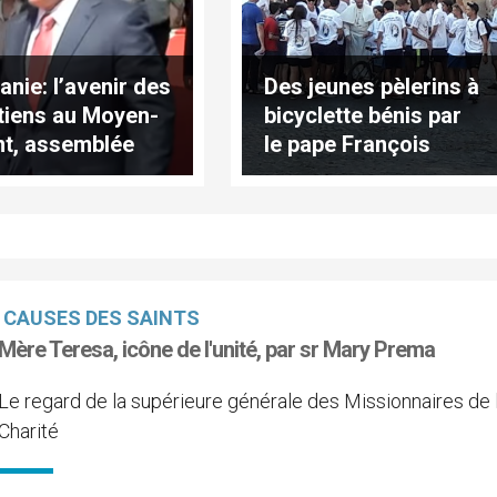
anie: l’avenir des
Des jeunes pèlerins à
tiens au Moyen-
bicyclette bénis par
nt, assemblée
le pape François
Eglises
CAUSES DES SAINTS
Mère Teresa, icône de l'unité, par sr Mary Prema
Le regard de la supérieure générale des Missionnaires de 
Charité