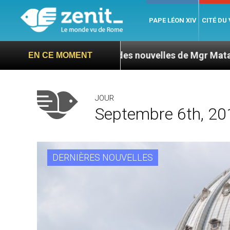
PAPE LÉON XIV
CITÉ DU
L’ONU exige des nouvelles de Mgr Mata
Sept si
EN CE MOMENT
JOUR
Septembre 6th, 20
DERNIÈRES NOUVELLES