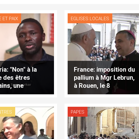
 ET PAIX
EGLISES LOCALES
ia: "Non" à la
France: imposition du
te des êtres
pallium à Mgr Lebrun,
ins, une
à Rouen, le 8
ative du Vatican
septembre
NTRES
PAPES