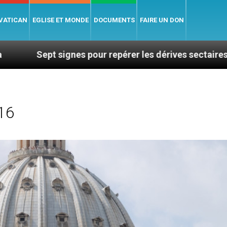
 VATICAN
EGLISE ET MONDE
DOCUMENTS
FAIRE UN DON
gnes pour repérer les dérives sectaires du coaching
16