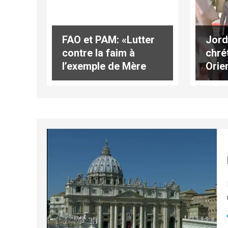
Jord
FAO et PAM: «Lutter
chré
contre la faim à
Orie
l’exemple de Mère
des 
Teresa»