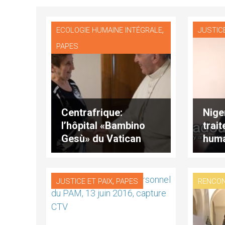
,
ECOLOGIE HUMAINE INTÉGRALE
JUSTICE
PAPES
Centrafrique:
Niger
l’hôpital «Bambino
trai
Gesù» du Vatican
huma
parraine un hôpital
initi
pédiatrique
,
RENCO
JUSTICE ET PAIX
PAPES