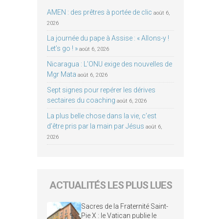
AMEN : des prêtres à portée de clic
août 6,
2026
La journée du pape à Assise : « Allons-y !
Let’s go ! »
août 6, 2026
Nicaragua : L’ONU exige des nouvelles de
Mgr Mata
août 6, 2026
Sept signes pour repérer les dérives
sectaires du coaching
août 6, 2026
La plus belle chose dans la vie, c’est
d’être pris par la main par Jésus
août 6,
2026
ACTUALITÉS LES PLUS LUES
Sacres de la Fraternité Saint-
Pie X : le Vatican publie le