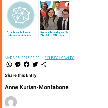
Synode sur la Parole :
Synode des évêques (3-
Liste des participants
28 octobre 2018), liste
des participants
MARS 05, 2015 00:00
EGLISES LOCALES
W
M
F
T
S
h
e
a
w
h
a
s
c
i
a
t
s
e
t
r
Share this Entry
s
e
b
t
e
A
n
o
e
p
g
o
r
Anne Kurian-Montabone
p
e
k
r