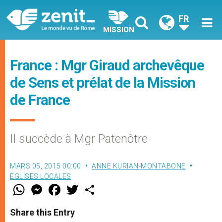
FR
MISSION
France : Mgr Giraud archevêque
de Sens et prélat de la Mission
de France
Il succède à Mgr Patenôtre
MARS 05, 2015 00:00
ANNE KURIAN-MONTABONE
EGLISES LOCALES
W
M
F
T
S
h
e
a
w
h
a
s
c
i
a
t
s
e
t
r
Share this Entry
s
e
b
t
e