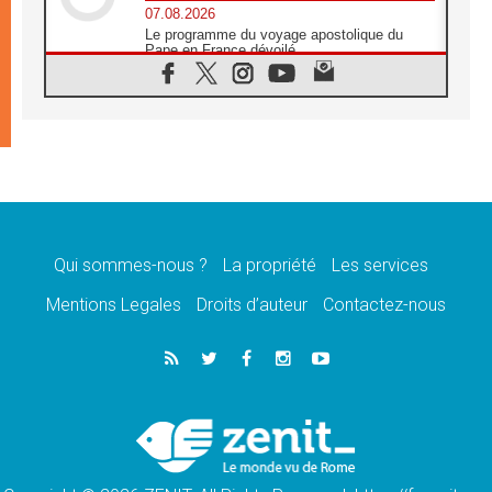
07.08.2026
Le programme du voyage apostolique du
Pape en France dévoilé
07.08.2026
1ère Conférence continentale sur l'éducation
catholique en Afrique
07.08.2026
Un logo symbolique pour la venue du Pape
en France
07.08.2026
Cardinal Rossi: «La venue du Pape Léon en
Argentine est un hommage à François»
Qui sommes-nous ?
La propriété
Les services
07.08.2026
Hiroshima et Nagasaki, 81 ans après,
Mentions Legales
Droits d’auteur
Contactez-nous
lancement des «dix jours de prière pour la
paix»
06.08.2026
Préparatifs des JMJ 2027 à Séoul: «c'est
passionnant et l'impatience est immense!»
06.08.2026
Chrétiens et confucéens: respect et sagesse
pour relever les «défis urgents»