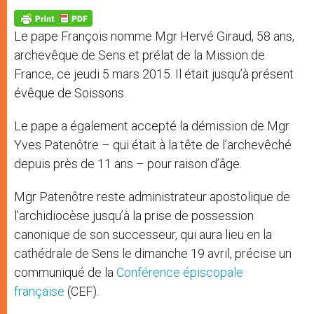
A
n
o
e
p
g
o
r
p
e
k
Le pape François nomme Mgr Hervé Giraud, 58 ans,
r
archevêque de Sens et prélat de la Mission de
France, ce jeudi 5 mars 2015. Il était jusqu’à présent
évêque de Soissons.
Le pape a également accepté la démission de Mgr
Yves Patenôtre – qui était à la tête de l’archevêché
depuis près de 11 ans – pour raison d’âge.
Mgr Patenôtre reste administrateur apostolique de
l’archidiocèse jusqu’à la prise de possession
canonique de son successeur, qui aura lieu en la
cathédrale de Sens le dimanche 19 avril, précise un
communiqué de la
Conférence épiscopale
française
(CEF).