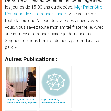
De Rome où il est actuellement en pèlerinage avec
les jeunes de 15-30 ans du diocèse,
Mgr Patenôtre
témoigne de sa reconnaissance
: « Je vous redis
toute la joie que j’ai eue de vivre ces années avec
vous. Vous savez toute mon amitié fraternelle. Avec
une immense reconnaissance je demande au
Seigneur de nous bénir et de nous garder dans sa
paix. »
Autres Publications :
La guerre, c’est faire le
Mgr Patenôtre,
choix « de Caïn », déplore
archevêque de Sens-
le pape François
Auxerre et prélat de la
Mission de France