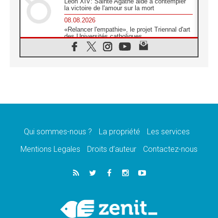
Léon XIV: Sainte Agathe aide à contempler
la victoire de l'amour sur la mort
08.08.2026
«Relancer l'empathie», le projet Triennal d'art
des Universités catholiques
08.08.2026
Signis 2026, donner la parole aux religieuses
catholiques
08.08.2026
Au Bangladesh, l'Église accompagne les
Dalits sur le chemin de la dignité
07.08.2026
Philippines: le vicariat apostolique de
Calapan devient un diocèse
Qui sommes-nous ?
La propriété
Les services
07.08.2026
Congo-Brazzaville: le 15 août, entre solennité
Mentions Legales
Droits d’auteur
Contactez-nous
de l'Assomption et mémoire nationale
07.08.2026
«La paix commence par l'empathie» estime
le cardinal Parolin
07.08.2026
En Colombie, «la paix ne s'achète pas avec
une signature»