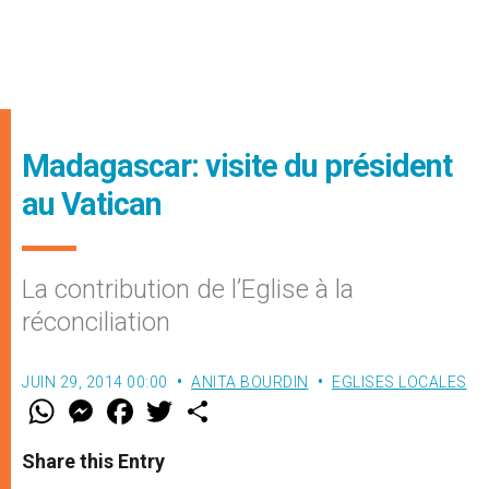
Madagascar: visite du président
au Vatican
La contribution de l’Eglise à la
réconciliation
JUIN 29, 2014 00:00
ANITA BOURDIN
EGLISES LOCALES
W
M
F
T
S
h
e
a
w
h
a
s
c
i
a
t
s
e
t
r
Share this Entry
s
e
b
t
e