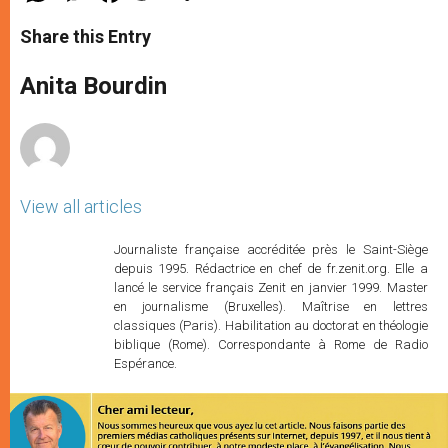
a
s
c
i
a
t
s
e
t
r
Share this Entry
s
e
b
t
e
A
n
o
e
p
g
o
r
Anita Bourdin
p
e
k
r
View all articles
Journaliste française accréditée près le Saint-Siège
depuis 1995. Rédactrice en chef de fr.zenit.org. Elle a
lancé le service français Zenit en janvier 1999. Master
en journalisme (Bruxelles). Maîtrise en lettres
classiques (Paris). Habilitation au doctorat en théologie
biblique (Rome). Correspondante à Rome de Radio
Espérance.