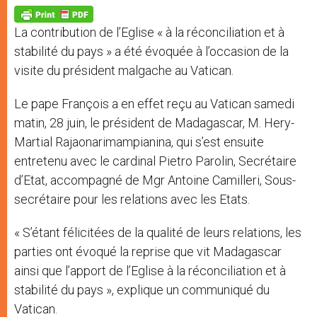
A
n
o
e
p
g
o
r
p
e
k
La contribution de l’Eglise « à la réconciliation et à
r
stabilité du pays » a été évoquée à l’occasion de la
visite du président malgache au Vatican.
Le pape François a en effet reçu au Vatican samedi
matin, 28 juin, le président de Madagascar, M. Hery-
Martial Rajaonarimampianina, qui s’est ensuite
entretenu avec le cardinal Pietro Parolin, Secrétaire
d’Etat, accompagné de Mgr Antoine Camilleri, Sous-
secrétaire pour les relations avec les Etats.
« S’étant félicitées de la qualité de leurs relations, les
parties ont évoqué la reprise que vit Madagascar
ainsi que l’apport de l’Eglise à la réconciliation et à
stabilité du pays », explique un communiqué du
Vatican.