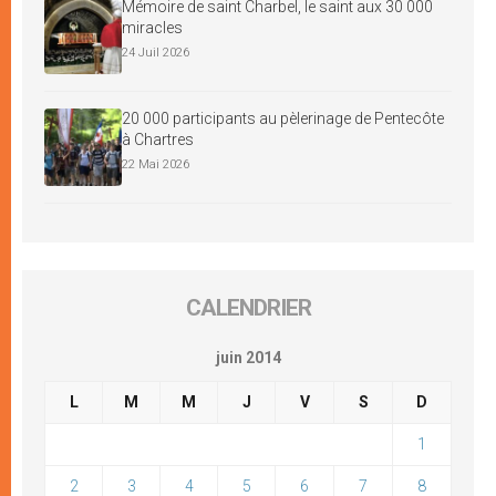
Mémoire de saint Charbel, le saint aux 30 000
miracles
24 Juil 2026
20 000 participants au pèlerinage de Pentecôte
à Chartres
22 Mai 2026
CALENDRIER
juin 2014
L
M
M
J
V
S
D
1
2
3
4
5
6
7
8