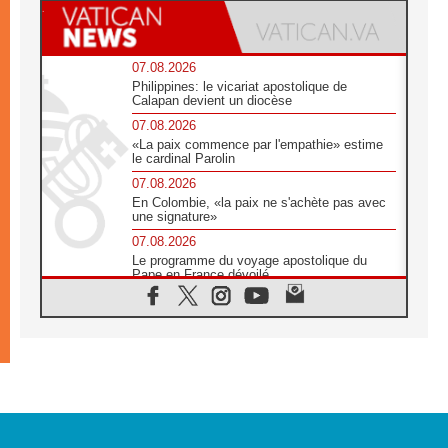
07.08.2026
Philippines: le vicariat apostolique de
Calapan devient un diocèse
07.08.2026
«La paix commence par l'empathie» estime
le cardinal Parolin
07.08.2026
En Colombie, «la paix ne s'achète pas avec
une signature»
07.08.2026
Le programme du voyage apostolique du
Pape en France dévoilé
07.08.2026
1ère Conférence continentale sur l'éducation
catholique en Afrique
07.08.2026
Un logo symbolique pour la venue du Pape
en France
07.08.2026
Cardinal Rossi: «La venue du Pape Léon en