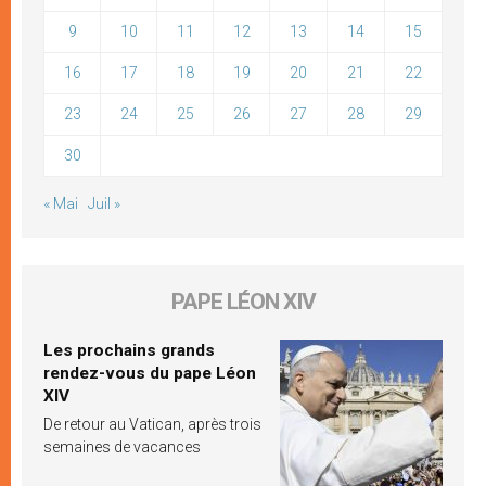
9
10
11
12
13
14
15
16
17
18
19
20
21
22
23
24
25
26
27
28
29
30
« Mai
Juil »
PAPE LÉON XIV
Les prochains grands
rendez-vous du pape Léon
XIV
De retour au Vatican, après trois
semaines de vacances