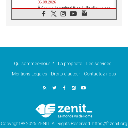
06.08.2026
À Assise, le cardinal Pizzaballa affirme que
«les chrétiens veulent la paix»
06.08.2026
Au Mexique, le cardinal Parolin invite à être
aux côtés des marginalisées
06.08.2026
À Assise, le Pape invite les jeunes à
«construire la civilisation de l'amour»
05.08.2026
La visite du Pape en Argentine portera «un
message de paix et de dignité humaine»
Qui sommes-nous ?
La propriété
Les services
05.08.2026
Mentions Legales
Droits d’auteur
Contactez-nous
«La visite du Pape en Uruguay renforcera
l'espérance» affirme Mgr Tróccoli
05.08.2026
Le nonce en Ukraine: «Il est inquiétant
d'entendre ceux qui bénissent la guerre»
05.08.2026
Léon XIV au Pérou, une lueur d'espoir pour
un peuple en quête de paix
Copyright © 2026 ZENIT. All Rights Reserved. https://fr.zenit.org