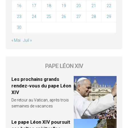
16
17
18
19
20
21
22
23
24
25
26
27
28
29
30
« Mai
Juil »
PAPE LÉON XIV
Les prochains grands
rendez-vous du pape Léon
XIV
De retour au Vatican, après trois
semaines de vacances
Le pape Léon XIV poursuit