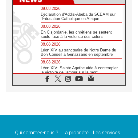
09.08.2026
Déclaration d'Addis-Abeba du SCEAM sur
l'Éducation Catholique en Afrique
08.08.2026
En Cisjordanie, les chrétiens se sentent
seuls face à la violence des colons
08.08.2026
Léon XIV au sanctuaire de Notre Dame du
Bon Conseil à Genazzano en septembre
08.08.2026
Léon XIV: Sainte Agathe aide à contempler
la victoire de l'amour sur la mort
08.08.2026
«Relancer l'empathie», le projet Triennal d'art
des Universités catholiques
08.08.2026
Signis 2026, donner la parole aux religieuses
catholiques
08.08.2026
Au Bangladesh, l'Église accompagne les
Dalits sur le chemin de la dignité
Qui sommes-nous ?
La propriété
Les services
07.08.2026