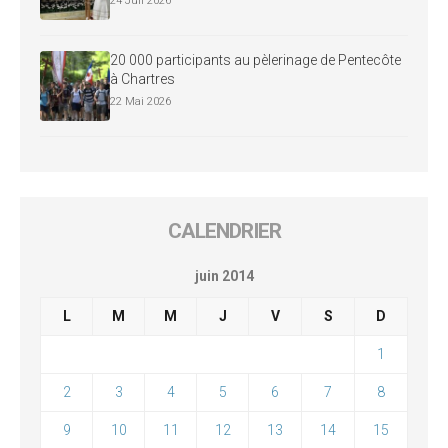
24 Juil 2026
20 000 participants au pèlerinage de Pentecôte
à Chartres
22 Mai 2026
CALENDRIER
juin 2014
L
M
M
J
V
S
D
1
2
3
4
5
6
7
8
9
10
11
12
13
14
15