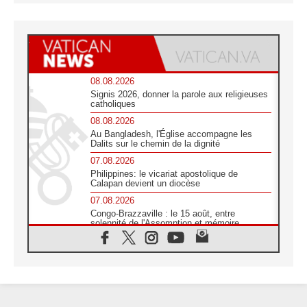
08.08.2026
Signis 2026, donner la parole aux religieuses
catholiques
08.08.2026
Au Bangladesh, l'Église accompagne les
Dalits sur le chemin de la dignité
07.08.2026
Philippines: le vicariat apostolique de
Calapan devient un diocèse
07.08.2026
Congo-Brazzaville : le 15 août, entre
solennité de l'Assomption et mémoire
nationale
07.08.2026
«La paix commence par l'empathie» estime
le cardinal Parolin
07.08.2026
En Colombie, «la paix ne s'achète pas avec