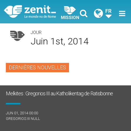
FR
MISSION
JOUR
Juin 1st, 2014
DERNIÈRES NOUVELLES
Melkites : Gregorios III au Katholikentag de Ratisbonne
JUN 01, 2014 00:00
GREGORIOS III NULL