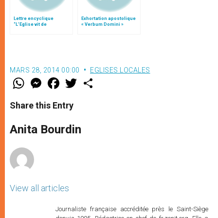
Lettre encyclique
Exhortation apostolique
“L’Eglise vit de
« Verbum Domini »
l’Eucharistie”
MARS 28, 2014 00:00
EGLISES LOCALES
W
M
F
T
S
h
e
a
w
h
a
s
c
i
a
t
s
e
t
r
Share this Entry
s
e
b
t
e
A
n
o
e
p
g
o
r
Anita Bourdin
p
e
k
r
View all articles
Journaliste française accréditée près le Saint-Siège