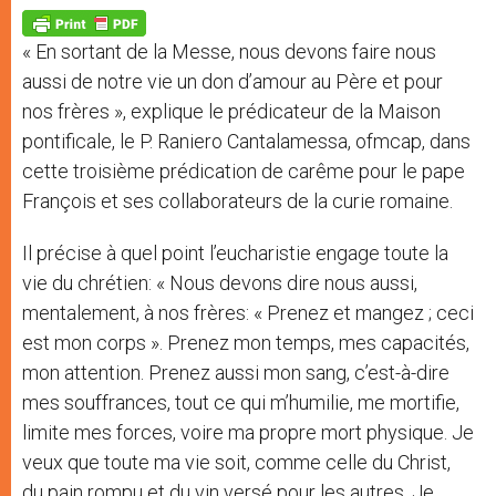
A
n
o
e
p
g
o
r
p
e
k
« En sortant de la Messe, nous devons faire nous
r
aussi de notre vie un don d’amour au Père et pour
nos frères », explique le prédicateur de la Maison
pontificale, le P. Raniero Cantalamessa, ofmcap, dans
cette troisième prédication de carême pour le pape
François et ses collaborateurs de la curie romaine.
Il précise à quel point l’eucharistie engage toute la
vie du chrétien: « Nous devons dire nous aussi,
mentalement, à nos frères: « Prenez et mangez ; ceci
est mon corps ». Prenez mon temps, mes capacités,
mon attention. Prenez aussi mon sang, c’est-à-dire
mes souffrances, tout ce qui m’humilie, me mortifie,
limite mes forces, voire ma propre mort physique. Je
veux que toute ma vie soit, comme celle du Christ,
du pain rompu et du vin versé pour les autres. Je