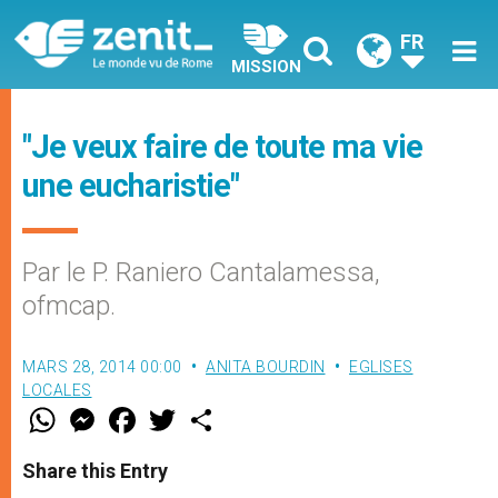
FR
MISSION
"Je veux faire de toute ma vie
une eucharistie"
Par le P. Raniero Cantalamessa,
ofmcap.
MARS 28, 2014 00:00
ANITA BOURDIN
EGLISES
LOCALES
W
M
F
T
S
h
e
a
w
h
a
s
c
i
a
t
s
e
t
r
Share this Entry
s
e
b
t
e