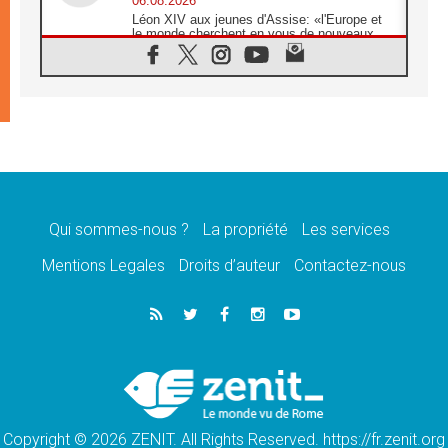
06.08.2026
Léon XIV aux jeunes d'Assise: «l'Europe et
le monde cherchent en vous de nouveaux
saints»
06.08.2026
À Assise, le cardinal Pizzaballa affirme que
«les chrétiens veulent la paix»
06.08.2026
Au Mexique, le cardinal Parolin invite à être
aux côtés des marginalisées
06.08.2026
À Assise, le Pape invite les jeunes à
«construire la civilisation de l'amour»
Qui sommes-nous ?
La propriété
Les services
05.08.2026
Mentions Legales
Droits d’auteur
Contactez-nous
La visite du Pape en Argentine portera «un
message de paix et de dignité humaine»
05.08.2026
«La visite du Pape en Uruguay renforcera
l'espérance» affirme Mgr Tróccoli
05.08.2026
Le nonce en Ukraine: «Il est inquiétant
d'entendre ceux qui bénissent la guerre»
Copyright © 2026 ZENIT. All Rights Reserved. https://fr.zenit.org