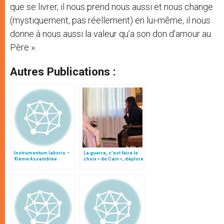
que se livrer, il nous prend nous aussi et nous change
(mystiquement, pas réellement) en lui-même, il nous
donne à nous aussi la valeur qu’a son don d’amour au
Père ».
Autres Publications :
Instrumentum laboris –
La guerre, c’est faire le
XIème Assemblée
choix « de Caïn », déplore
Générale Ordinaire du
le pape François
Synode des Évêques