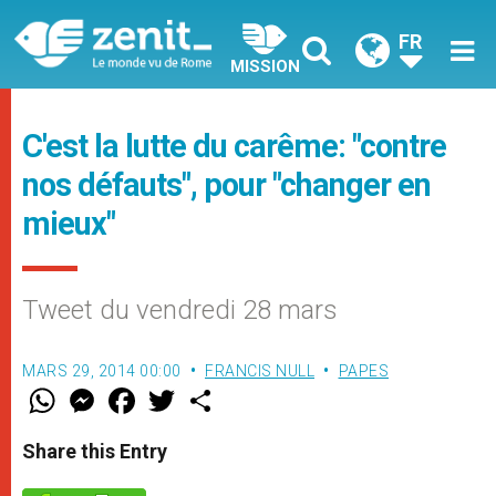
FR
MISSION
C'est la lutte du carême: "contre
nos défauts", pour "changer en
mieux"
Tweet du vendredi 28 mars
MARS 29, 2014 00:00
FRANCIS NULL
PAPES
W
M
F
T
S
h
e
a
w
h
a
s
c
i
a
t
s
e
t
r
Share this Entry
s
e
b
t
e
A
n
o
e