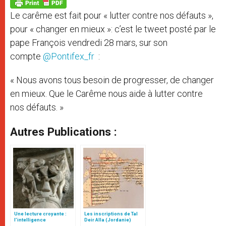
p
g
o
r
p
e
k
Le carême est fait pour « lutter contre nos défauts »,
r
pour « changer en mieux »: c’est le tweet posté par le
pape François vendredi 28 mars, sur son
compte
‏@Pontifex_fr
:
« Nous avons tous besoin de progresser, de changer
en mieux. Que le Carême nous aide à lutter contre
nos défauts. »
Autres Publications :
Une lecture croyante :
Les inscriptions de Tal
l’intelligence
Deir Alla (Jordanie)
typologique des deux