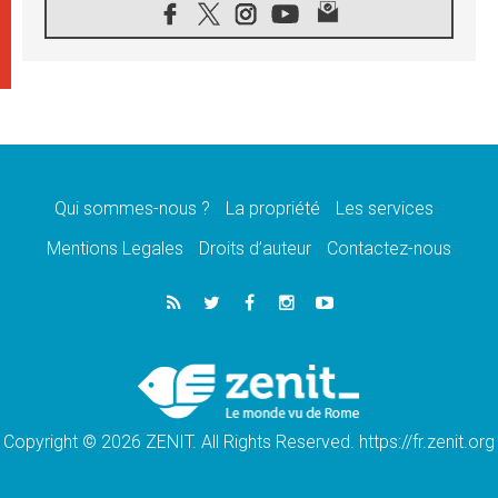
«les chrétiens veulent la paix»
06.08.2026
Au Mexique, le cardinal Parolin invite à être
aux côtés des marginalisées
06.08.2026
À Assise, le Pape invite les jeunes à
«construire la civilisation de l'amour»
05.08.2026
La visite du Pape en Argentine portera «un
message de paix et de dignité humaine»
Qui sommes-nous ?
La propriété
Les services
05.08.2026
Mentions Legales
Droits d’auteur
Contactez-nous
«La visite du Pape en Uruguay renforcera
l'espérance» affirme Mgr Tróccoli
05.08.2026
Le nonce en Ukraine: «Il est inquiétant
d'entendre ceux qui bénissent la guerre»
05.08.2026
Léon XIV au Pérou, une lueur d'espoir pour
un peuple en quête de paix
Copyright © 2026 ZENIT. All Rights Reserved. https://fr.zenit.org