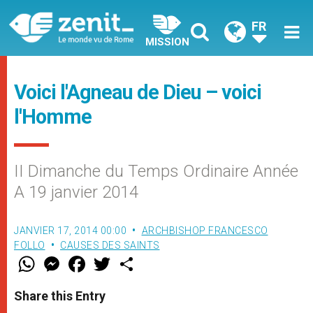
FR
MISSION
Voici l'Agneau de Dieu – voici
l'Homme
II Dimanche du Temps Ordinaire Année
A 19 janvier 2014
JANVIER 17, 2014 00:00
ARCHBISHOP FRANCESCO
FOLLO
CAUSES DES SAINTS
W
M
F
T
S
h
e
a
w
h
a
s
c
i
a
t
s
e
t
r
Share this Entry
s
e
b
t
e