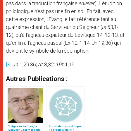
pas dans la traduction française
enlever
). L’érudition
philologique n’est pas une fin en soi. En fait, avec
cette expression, l’Evangile fait référence tant au
quatrième chant du Serviteur du Seigneur (
Is
53,1-
12), qu’à l’agneau expiateur du Lévitique 14, 12-13, et
qu’enfin à l’agneau pascal (Ex 12, 1-14; Jn 19,36) qui
devient le symbole de la rédemption.
[3]
Jn
1,29.36;
At
8,32;
1Pt
1,19.
Autres Publications :
"L’Agneau de Dieu, le
Exhortation apostolique
Sauveur", par Mgr Follo
« Verbum Domini »