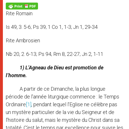
A
n
o
e
p
g
o
r
p
e
k
Rite Romain
r
Is 49, 3. 5-6; Ps 39; 1 Co 1, 1-3; Jn 1, 29-34
Rite Ambrosien
Nb 20, 2. 6-13; Ps 94; Rm 8, 22-27; Jn 2, 1-11
1) L’Agneau de Dieu est promotion de
l’homme.
A partir de ce Dimanche, la plus longue
période de l’année liturgique commence : le Temps
Ordinaire
[1]
, pendant lequel l’Eglise ne célèbre pas
un mystère particulier de la vie du Seigneur et de
l’histoire du salut, mais le mystère du Christ dans sa
totalité. C’est le temps par excellence pour suivre les