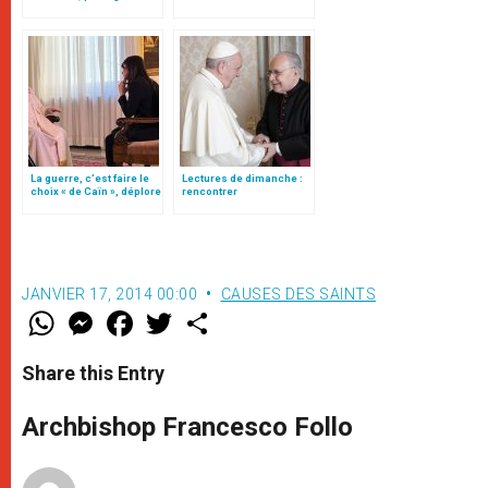
La guerre, c’est faire le
Lectures de dimanche :
choix « de Caïn », déplore
rencontrer
le pape François
l’extraordinaire du Christ
dans notre vie ordinaire
JANVIER 17, 2014 00:00
CAUSES DES SAINTS
W
M
F
T
S
h
e
a
w
h
a
s
c
i
a
t
s
e
t
r
Share this Entry
s
e
b
t
e
A
n
o
e
p
g
o
r
Archbishop Francesco Follo
p
e
k
r