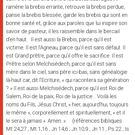
ramène la brebis errante, retrouve la brebis perdue,
panse la brebis blessée, garde les brebis qui sont en
bonne santé et, grâce aux paroles que lui inspire son
savoir de pasteur, il les rassemble dans le bercail
d’en haut. Il est aussi la Brebis, parce qu’il est
victime. Il est l’Agneau, parce qu’il est sans défaut. Il
est Grand prêtre, parce qu’il offre le sacrifice. Il est
Prêtre selon Melchisédech, parce qu’il est sans
mère dans le ciel, sans père ici-bas, sans généalogie
là-haut car, dit l’Ecriture, « qui racontera sa génération
? » Il est aussi Melchisédech, parce qu’il est Roi de
Salem, Roi de la paix, Roi de la justice… Voilà les
noms du Fils, Jésus Christ, « hier, aujourd’hui, toujours
le même », corporellement et spirituellement, « et il
le sera à jamais ». Amen. » (références bibliques :
Mt 24,27 ; Mt 1,16 ; Jn 14,6 ; Jn 10,9 ; Jn 11 ; Ps 22 ; Is