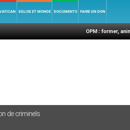
 VATICAN
EGLISE ET MONDE
DOCUMENTS
FAIRE UN DON
OPM : former, animer et soute
on de criminels