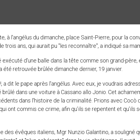
nte, à l'angélus du dimanche, place Saint-Pierre, pour la co
 trois ans, qui aurait pu "les reconnaître", a indiqué sa ma
 exécuté d'une balle dans la tête comme son grand-père, e
 a été retrouvée brûlée dimanche dernier, 19 janvier.
e!, a dit le pape après l'angélus. Avec eux, je voudrais adres
é brûlé dans une voiture à Cassano allo Jonio. Cet acharne
édents dans l’histoire de la criminalité. Prions avec Cocò q
qui ont commis ce crime, afin qu’ils se repentent et qu’ils 
 des évêques italiens, Mgr Nunzio Galantino, a souligné q