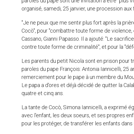
paroles du pape sont une invitation à être "plus vig
organisé, samedi, 25 janvier, une procession aux 
"Je ne peux que me sentir plus fort après la prièr
Cocò", pour "combattre toute forme de violence, e
Cassano, Gianni Papasso. Il a ajouté: "Le sacrific
contre toute forme de criminalité", et pour la "dé
Les parents du petit Nicola sont en prison pour tra
paroles du pape François: Antonia Iannicelli, 25
remerciement pour le pape à un membre du Mouvem
Le papa a d'ores et déjà décidé de quitter la Calab
quatre et cinq ans.
La tante de Cocò, Simona Iannicelli, a exprimé é
avec l'enfant, les deux soeurs, et ses propres en
pour les protéger, de transférer les enfants dans