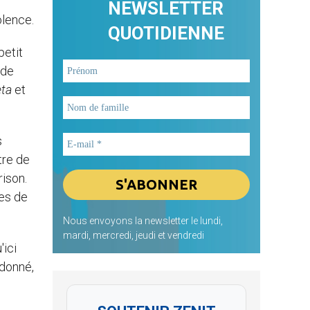
NEWSLETTER
olence.
QUOTIDIENNE
petit
 de
eta
et
s
tre de
ison.
les de
Nous envoyons la newsletter le lundi,
mardi, mercredi, jeudi et vendredi
'ici
rdonné,