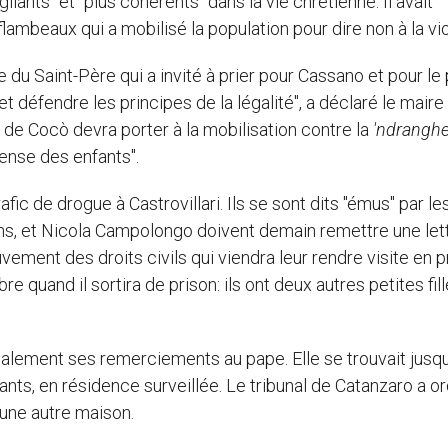
ilants" et "plus cohérents" dans la vie chrétienne. Il avait
flambeaux qui a mobilisé la population pour dire non à la vi
e du Saint-Père qui a invité à prier pour Cassano et pour le 
t défendre les principes de la légalité", a déclaré le maire
e de Cocò devra porter à la mobilisation contre la
'ndrangh
fense des enfants".
fic de drogue à Castrovillari. Ils se sont dits "émus" par le
 ans, et Nicola Campolongo doivent demain remettre une let
ent des droits civils qui viendra leur rendre visite en pr
re quand il sortira de prison: ils ont deux autres petites fil
galement ses remerciements au pape. Elle se trouvait jusqu
fants, en résidence surveillée. Le tribunal de Catanzaro a o
 une autre maison.