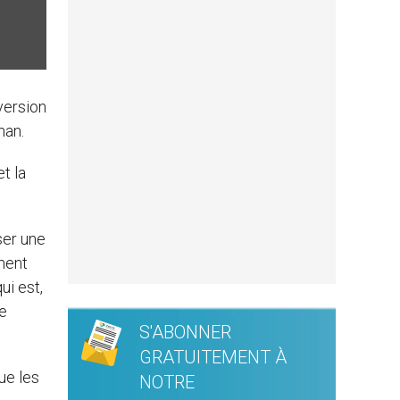
nversion
man.
t la
ser une
ment
ui est,
se
S'ABONNER
GRATUITEMENT À
ue les
NOTRE