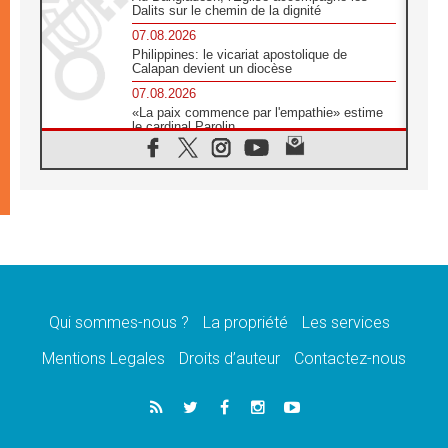
Dalits sur le chemin de la dignité
07.08.2026
Philippines: le vicariat apostolique de
Calapan devient un diocèse
07.08.2026
«La paix commence par l'empathie» estime
le cardinal Parolin
07.08.2026
En Colombie, «la paix ne s'achète pas avec
une signature»
07.08.2026
Le programme du voyage apostolique du
Pape en France dévoilé
07.08.2026
1ère Conférence continentale sur l'éducation
catholique en Afrique
Qui sommes-nous ?
La propriété
Les services
07.08.2026
Un logo symbolique pour la venue du Pape
Mentions Legales
Droits d’auteur
Contactez-nous
en France
07.08.2026
Cardinal Rossi: «La venue du Pape Léon en
Argentine est un hommage à François»
07.08.2026