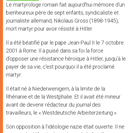
p
e
k
Le martyrologe romain fait aujourd’hui mémoire d’un
r
bienheureux père de sept enfants, syndicaliste et
journaliste allemand, Nikolaus Gross (1898-1945),
mort martyr pour avoir résisté à Hitler.
Il a été béatifié par le pape Jean-Paul II le 7 octobre
2001 à Rome. Il a puisé dans sa foi la force
d’opposer une résistance héroïque à Hitler, jusqu’à le
payer de sa vie, c’est pourquoi il a été proclamé
martyr.
Il était né à Niederwenigern, à la limite de la
Rhénanie et de la Westphalie. Et il avait été mineur
avant de devenir rédacteur du journal des
travailleurs, le « Westdeutsche Arbeiterzeitung ».
Son opposition à l’idéologie nazie était ouverte. Il ne