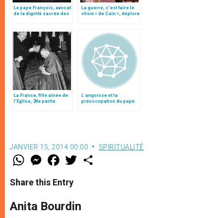
Le pape François, avocat
La guerre, c’est faire le
de la dignité sacrée des
choix « de Caïn », déplore
personnes détenues
le pape François
La France, fille aînée de
L´angoisse et la
l’Eglise, 24e partie
préoccupation du pape
face à la crise
internationale
JANVIER 15, 2014 00:00
SPIRITUALITÉ
W
M
F
T
S
h
e
a
w
h
a
s
c
i
a
t
s
e
t
r
Share this Entry
s
e
b
t
e
A
n
o
e
p
g
o
r
Anita Bourdin
p
e
k