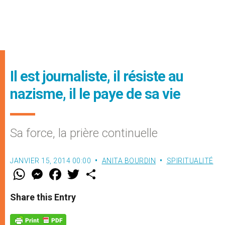
Il est journaliste, il résiste au
nazisme, il le paye de sa vie
Sa force, la prière continuelle
JANVIER 15, 2014 00:00
ANITA BOURDIN
SPIRITUALITÉ
W
M
F
T
S
h
e
a
w
h
a
s
c
i
a
t
s
e
t
r
Share this Entry
s
e
b
t
e
A
n
o
e
p
g
o
r