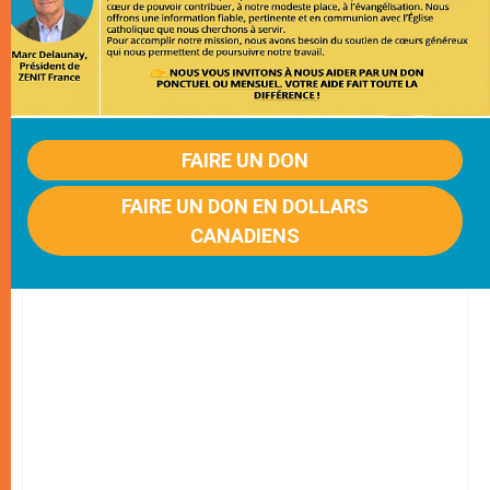
FAIRE UN DON
FAIRE UN DON EN DOLLARS
CANADIENS