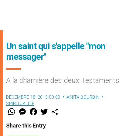
Un saint qui s'appelle "mon
messager"
A la charnière des deux Testaments
DÉCEMBRE 18, 2013 00:00
ANITA BOURDIN
SPIRITUALITÉ
W
M
F
T
S
h
e
a
w
h
a
s
c
i
a
t
s
e
t
r
Share this Entry
s
e
b
t
e
A
n
o
e