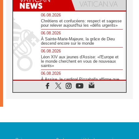
06.08.2026
Chrétiens et confucéens: respect et sagesse
pour relever aujourd'hui les «défis urgents»
06.08.2026
À Sainte-Marie-Majeure, la grâce de Dieu
descend encore sur le monde
06.08.2026
Léon XIV aux jeunes d'Assise: «l'Europe et
le monde cherchent en vous de nouveaux
saints»
06.08.2026
À Assise, le cardinal Pizzaballa affirme que
«les chrétiens veulent la paix»
06.08.2026
Au Mexique, le cardinal Parolin invite à être
aux côtés des marginalisées
06.08.2026
À Assise, le Pape invite les jeunes à
«construire la civilisation de l'amour»
05.08.2026
La visite du Pape en Argentine portera «un
message de paix et de dignité humaine»