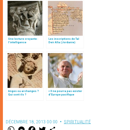
Une lecture croyante :
Les inscriptions de Tal
l’intelligence
Deir Alla (Jordanie)
typologique des deux
Testaments
Anges ou archanges ?
« Il ne pourra pas exister
Qui sont-ils ?
d’Europe pacifique
sans… »: l’Ukraine, dans
la vision de Jean-Paul II
DÉCEMBRE 18, 2013 00:00
SPIRITUALITÉ
W
M
F
T
S