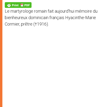
A
n
o
e
p
g
o
r
p
e
k
Le martyrologe romain fait aujourd’hui mémoire du
r
bienheureux dominicain français Hyacinthe-Marie
Cormier, prêtre (†1916).