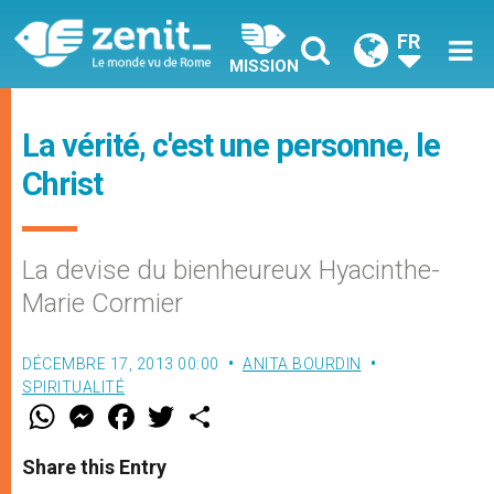
FR
MISSION
La vérité, c'est une personne, le
Christ
La devise du bienheureux Hyacinthe-
Marie Cormier
DÉCEMBRE 17, 2013 00:00
ANITA BOURDIN
SPIRITUALITÉ
W
M
F
T
S
h
e
a
w
h
a
s
c
i
a
t
s
e
t
r
Share this Entry
s
e
b
t
e