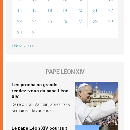
16
17
18
19
20
21
22
23
24
25
26
27
28
29
30
31
« Nov
Jan »
PAPE LÉON XIV
Les prochains grands
rendez-vous du pape Léon
XIV
De retour au Vatican, après trois
semaines de vacances
Le pape Léon XIV poursuit