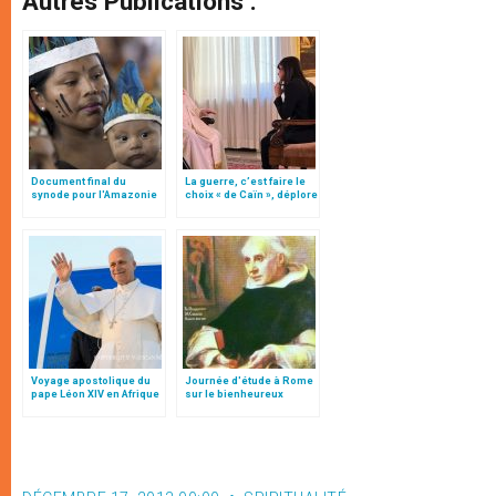
Autres Publications :
Document final du
La guerre, c’est faire le
synode pour l'Amazonie
choix « de Caïn », déplore
en français: traduction
le pape François
non officielle
Voyage apostolique du
Journée d'étude à Rome
pape Léon XIV en Afrique
sur le bienheureux
Hyacinthe-Marie
Cormier