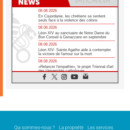
08.08.2026
En Cisjordanie, les chrétiens se sentent
seuls face à la violence des colons
08.08.2026
Léon XIV au sanctuaire de Notre Dame du
Bon Conseil à Genazzano en septembre
08.08.2026
Léon XIV: Sainte Agathe aide à contempler
la victoire de l'amour sur la mort
08.08.2026
«Relancer l'empathie», le projet Triennal d'art
des Universités catholiques
08.08.2026
Signis 2026, donner la parole aux religieuses
catholiques
08.08.2026
Au Bangladesh, l'Église accompagne les
Dalits sur le chemin de la dignité
07.08.2026
Philippines: le vicariat apostolique de
Calapan devient un diocèse
Qui sommes-nous ?
La propriété
Les services
07.08.2026