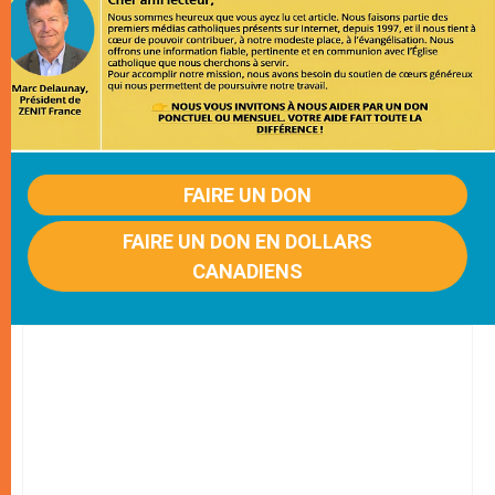
FAIRE UN DON
FAIRE UN DON EN DOLLARS
CANADIENS