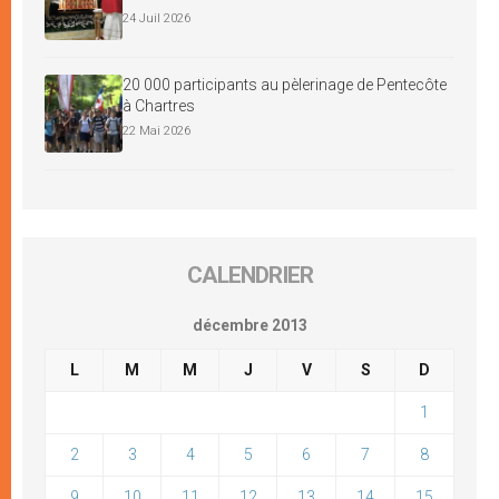
24 Juil 2026
20 000 participants au pèlerinage de Pentecôte
à Chartres
22 Mai 2026
CALENDRIER
décembre 2013
L
M
M
J
V
S
D
1
2
3
4
5
6
7
8
9
10
11
12
13
14
15