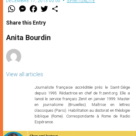
DÉCEMBRE 17, 2013 00:00
SPIRITUALITÉ
W
M
F
T
S
h
e
a
w
h
a
s
c
i
a
t
s
e
t
r
Share this Entry
s
e
b
t
e
A
n
o
e
p
g
o
r
Anita Bourdin
p
e
k
r
View all articles
Journaliste française accréditée près le Saint-Siège
depuis 1995. Rédactrice en chef de fr.zenit.org. Elle a
lancé le service français Zenit en janvier 1999. Master
en journalisme (Bruxelles). Maîtrise en lettres
classiques (Paris). Habilitation au doctorat en théologie
biblique (Rome). Correspondante à Rome de Radio
Espérance.