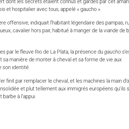
ert dont les secrets étaient connus et gardés par cet amant
ois et hospitalier avec tous, appelé « gaucho ».
e offensive, indiquait l’habitant légendaire des pampas, r
ueux, cavalier hors pair, habitué à manger de la viande de
nées par le fleuve Rio de La Plata, la présence du
gaucho
s’e
ant sa manière de monter à cheval et sa forme de vie aux
 son identité.
fer finit par remplacer le cheval, et les machines la main d
onsolidée et plut tellement aux immigrés européens qu’ils 
 barbe à l’appui.