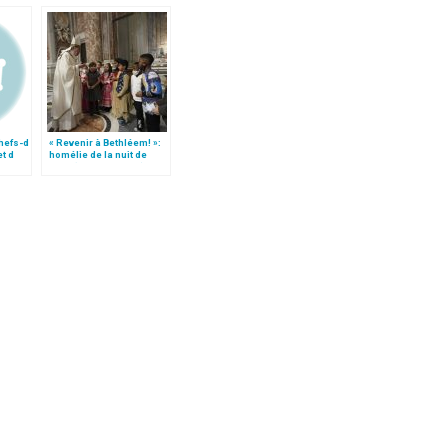
hefs-d
« Revenir à Bethléem! »:
t d
homélie de la nuit de
Noël (texte complet)