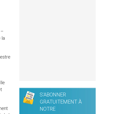
 –
 la
uestre
lle
et
S'ABONNER
GRATUITEMENT À
ement
NOTRE