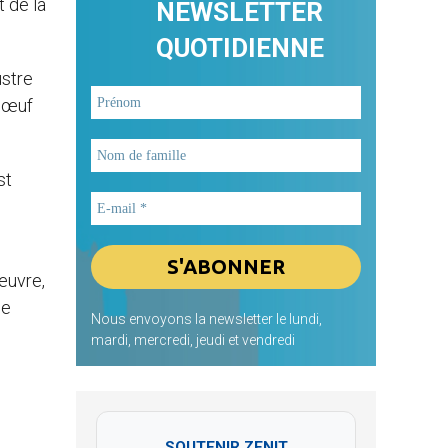
 de la
NEWSLETTER
QUOTIDIENNE
ustre
 bœuf
st
’œuvre,
se
Nous envoyons la newsletter le lundi,
mardi, mercredi, jeudi et vendredi
SOUTENIR ZENIT