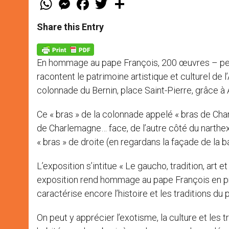
h
e
a
w
h
a
s
c
i
a
t
s
e
t
r
Share this Entry
s
e
b
t
e
A
n
o
e
p
g
o
r
p
e
k
En hommage au pape François, 200 œuvres – pein
r
racontent le patrimoine artistique et culturel de 
colonnade du Bernin, place Saint-Pierre, grâce à A
Ce « bras » de la colonnade appelé « bras de Cha
de Charlemagne… face, de l’autre côté du narthex
« bras » de droite (en regardans la façade de la b
L’exposition s’intitue « Le gaucho, tradition, art et
exposition rend hommage au pape François en pré
caractérise encore l’histoire et les traditions du 
On peut y apprécier l’exotisme, la culture et les 