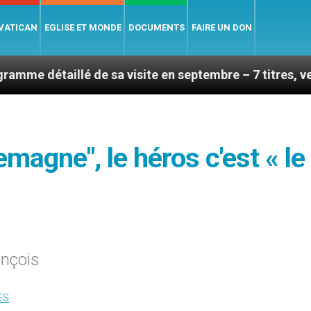
 VATICAN
EGLISE ET MONDE
DOCUMENTS
FAIRE UN DON
é de sa visite en septembre – 7 titres, vendredi 7 aoû
magne", le héros c'est « le
ançois
ES