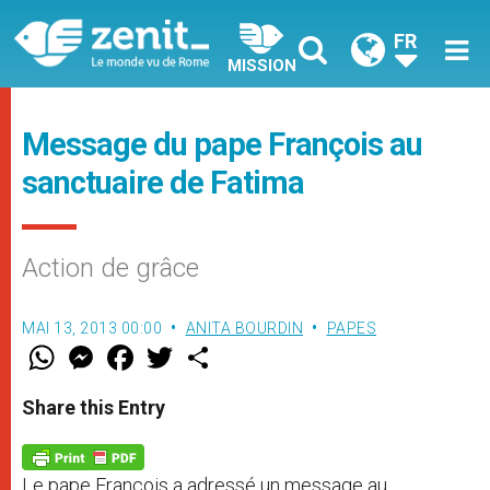
FR
MISSION
Message du pape François au
sanctuaire de Fatima
Action de grâce
MAI 13, 2013 00:00
ANITA BOURDIN
PAPES
W
M
F
T
S
h
e
a
w
h
a
s
c
i
a
t
s
e
t
r
Share this Entry
s
e
b
t
e
A
n
o
e
p
g
o
r
p
e
k
Le pape François a adressé un message au
r