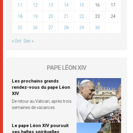
11
12
13
14
15
16
17
18
19
20
21
22
23
24
25
26
27
28
29
30
« Oct
Déc »
PAPE LÉON XIV
Les prochains grands
rendez-vous du pape Léon
XIV
De retour au Vatican, après trois
semaines de vacances
Le pape Léon XIV poursuit
ses haltes spirituelles