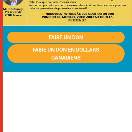
FAIRE UN DON
FAIRE UN DON EN DOLLARS
CANADIENS