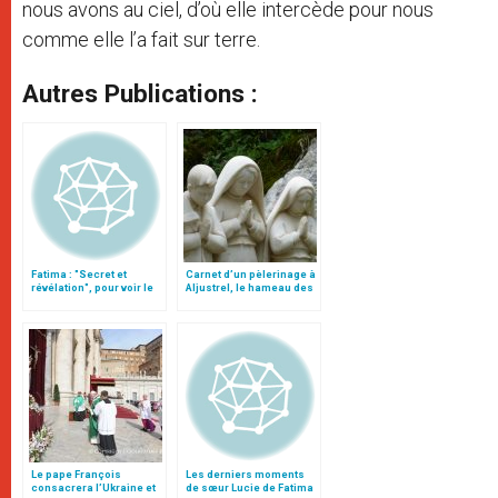
nous avons au ciel, d’où elle intercède pour nous
comme elle l’a fait sur terre.
Autres Publications :
Fatima : "Secret et
Carnet d’un pèlerinage à
révélation", pour voir le
Aljustrel, le hameau des
manuscrit du troisième
voyants de Fatima
secret
Le pape François
Les derniers moments
consacrera l’Ukraine et
de sœur Lucie de Fatima