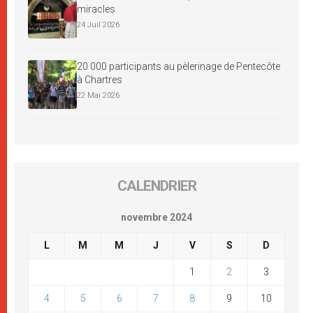
miracles
24 Juil 2026
20 000 participants au pèlerinage de Pentecôte
à Chartres
22 Mai 2026
CALENDRIER
novembre 2024
L
M
M
J
V
S
D
1
2
3
4
5
6
7
8
9
10