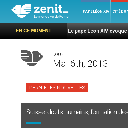
PAPE LÉON XIV
CITÉ DU
e Langa
Le pape Léon XIV évoque un voyage au
EN CE MOMENT
JOUR
Mai 6th, 2013
DERNIÈRES NOUVELLES
Suisse: droits humains, formation des 