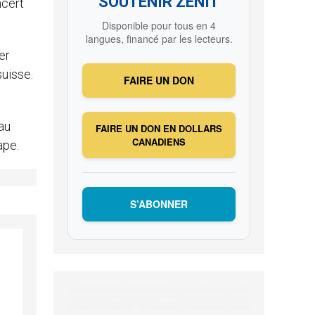
SOUTENIR ZENIT
ncert
Disponible pour tous en 4
langues, financé par les lecteurs.
er
suisse.
FAIRE UN DON
au
FAIRE UN DON EN DOLLARS
CANADIENS
ape.
S’ABONNER