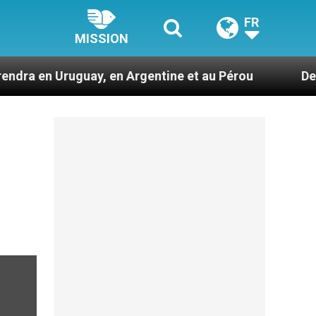
FR
MISSION
guay, en Argentine et au Pérou
Des prophètes 