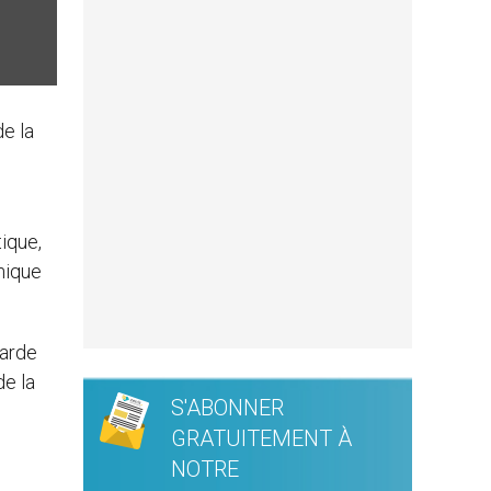
de la
ique,
inique
Garde
de la
S'ABONNER
GRATUITEMENT À
NOTRE