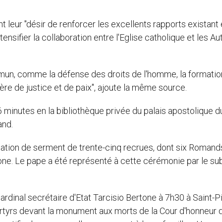
nt leur "désir de renforcer les excellents rapports existant
tensifier la collaboration entre l'Eglise catholique et les Au
ommun, comme la défense des droits de l'homme, la formatio
ère de justice et de paix", ajoute la même source.
16 minutes en la bibliothèque privée du palais apostolique d
and.
estation de serment de trente-cinq recrues, dont six Romand
one. Le pape a été représenté à cette cérémonie par le sub
ardinal secrétaire d'Etat Tarcisio Bertone à 7h30 à Saint-Pi
artyrs devant la monument aux morts de la Cour d'honneur d