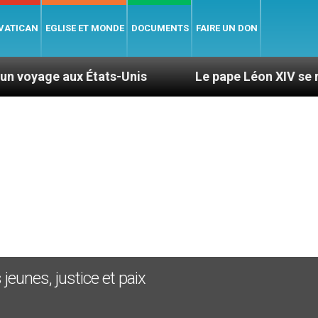
 VATICAN
EGLISE ET MONDE
DOCUMENTS
FAIRE UN DON
x États-Unis
Le pape Léon XIV se rendra en Uru
jeunes, justice et paix