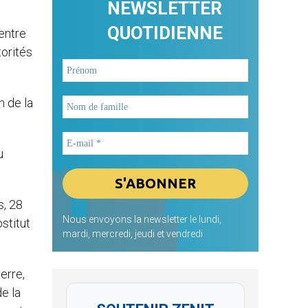
NEWSLETTER
QUOTIDIENNE
 entre
torités
n de la
u
s, 28
Nous envoyons la newsletter le lundi,
stitut
mardi, mercredi, jeudi et vendredi
erre,
e la