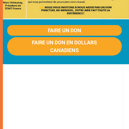
FAIRE UN DON
FAIRE UN DON EN DOLLARS
CANADIENS