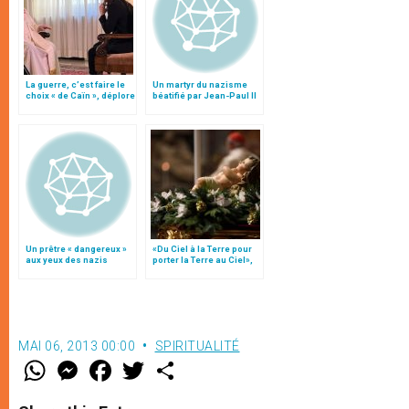
La guerre, c’est faire le
Un martyr du nazisme
choix « de Caïn », déplore
béatifié par Jean-Paul II
le pape François
Un prêtre « dangereux »
«Du Ciel à la Terre pour
aux yeux des nazis
porter la Terre au Ciel»,
par Mgr Francesco Follo
MAI 06, 2013 00:00
SPIRITUALITÉ
W
M
F
T
S
h
e
a
w
h
a
s
c
i
a
t
s
e
t
r