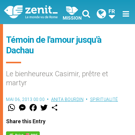
FR
MISSION
Témoin de l'amour jusqu'à
Dachau
Le bienheureux Casimir, prêtre et
martyr
MAI 06, 2013 00:00
ANITA BOURDIN
SPIRITUALITÉ
W
M
F
T
S
h
e
a
w
h
a
s
c
i
a
t
s
e
t
r
Share this Entry
s
e
b
t
e
A
n
o
e
p
g
o
r