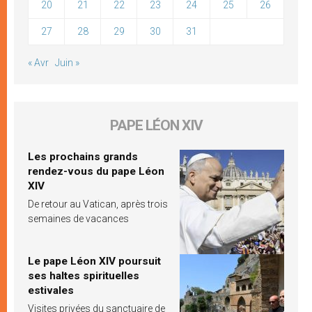
20
21
22
23
24
25
26
27
28
29
30
31
« Avr
Juin »
PAPE LÉON XIV
Les prochains grands
rendez-vous du pape Léon
XIV
De retour au Vatican, après trois
semaines de vacances
Le pape Léon XIV poursuit
ses haltes spirituelles
estivales
Visites privées du sanctuaire de