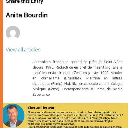
Share this Entry
s
e
b
t
e
A
n
o
e
p
g
o
r
Anita Bourdin
p
e
k
r
View all articles
Journaliste française accréditée près le Saint-Siège
depuis 1995. Rédactrice en chef de fr.zenit.org. Elle a
lancé le service français Zenit en janvier 1999. Master
en journalisme (Bruxelles). Maîtrise en lettres
classiques (Paris). Habilitation au doctorat en théologie
biblique (Rome). Correspondante à Rome de Radio
Espérance.