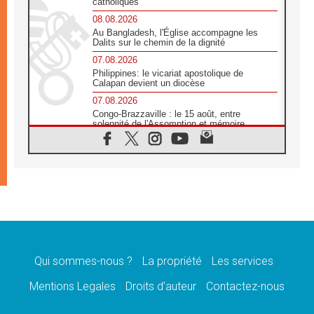
catholiques
08.08.2026
Au Bangladesh, l'Église accompagne les
Dalits sur le chemin de la dignité
07.08.2026
Philippines: le vicariat apostolique de
Calapan devient un diocèse
07.08.2026
Congo-Brazzaville : le 15 août, entre
solennité de l'Assomption et mémoire
nationale
07.08.2026
«La paix commence par l'empathie» estime
le cardinal Parolin
07.08.2026
En Colombie, «la paix ne s'achète pas avec
une signature»
07.08.2026
Le programme du voyage apostolique du
Pape en France dévoilé
Qui sommes-nous ?
La propriété
Les services
07.08.2026
Mentions Legales
Droits d’auteur
Contactez-nous
1ère Conférence continentale sur l'éducation
catholique en Afrique
07.08.2026