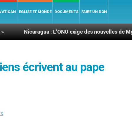
 VATICAN
EGLISE ET MONDE
DOCUMENTS
FAIRE UN DON
caragua : L’ONU exige des nouvelles de Mgr Mata
iens écrivent au pape
IX