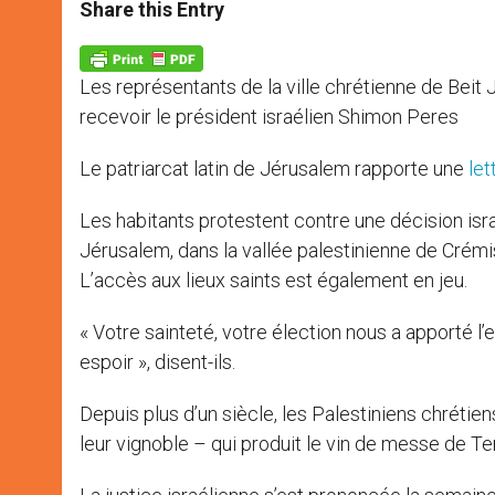
t
s
e
t
r
Share this Entry
s
e
b
t
e
A
n
o
e
p
g
o
r
p
e
k
Les représentants de la ville chrétienne de Beit 
r
recevoir le président israélien Shimon Peres
Le patriarcat latin de Jérusalem rapporte une
let
Les habitants protestent contre une décision isra
Jérusalem, dans la vallée palestinienne de Crémisa
L’accès aux lieux saints est également en jeu.
« Votre sainteté, votre élection nous a apporté
espoir », disent-ils.
Depuis plus d’un siècle, les Palestiniens chrétie
leur vignoble – qui produit le vin de messe de T