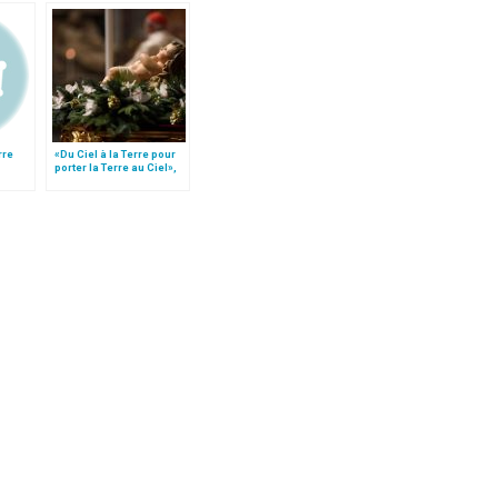
rre
«Du Ciel à la Terre pour
porter la Terre au Ciel»,
par Mgr Francesco Follo