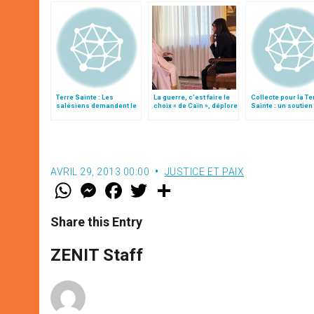
Terre Sainte : Les
La guerre, c’est faire le
Collecte pour la Te
salésiens demandent le
choix « de Caïn », déplore
Sainte : un soutien
rétablissement de la
le pape François
indispensable
légalité internationale
AVRIL 29, 2013 00:00
JUSTICE ET PAIX
W
M
F
T
S
h
e
a
w
h
a
s
c
i
a
t
s
e
t
r
Share this Entry
s
e
b
t
e
A
n
o
e
p
g
o
r
ZENIT Staff
p
e
k
r