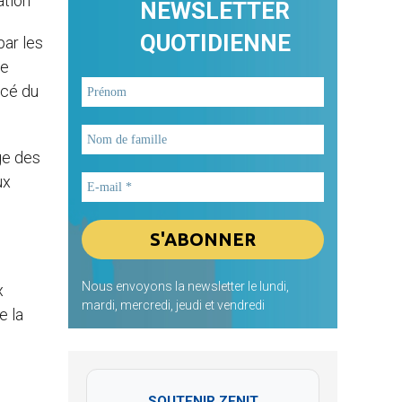
ation
NEWSLETTER
QUOTIDIENNE
par les
de
acé du
ge des
ux
Nous envoyons la newsletter le lundi,
x
mardi, mercredi, jeudi et vendredi
e la
SOUTENIR ZENIT