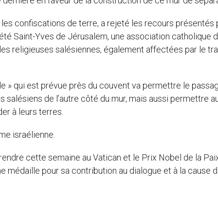
e dernière en faveur de la construction de ce mur de sépar
les confiscations de terre, a rejeté les recours présentés 
iété Saint-Yves de Jérusalem, une association catholique 
es religieuses salésiennes, également affectées par le tr
le » qui est prévue près du couvent va permettre le passa
s salésiens de l’autre côté du mur, mais aussi permettre a
er à leurs terres.
me israélienne.
e rendre cette semaine au Vatican et le Prix Nobel de la Pai
ne médaille pour sa contribution au dialogue et à la cause d