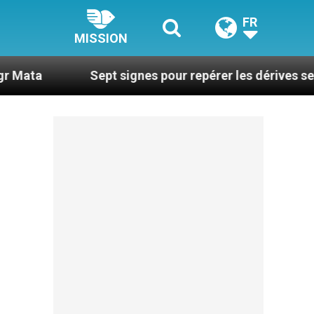
FR
MISSION
Sept signes pour repérer les dérives sectaires du 