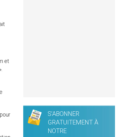
ait
m et
».
re
S'ABONNER
 pour
GRATUITEMENT À
NOTRE