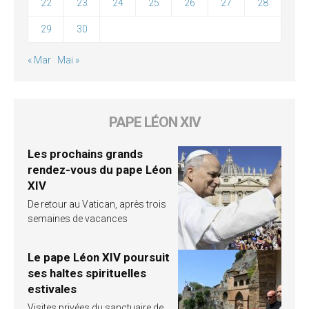
22
23
24
25
26
27
28
29
30
« Mar
Mai »
PAPE LÉON XIV
Les prochains grands
rendez-vous du pape Léon
XIV
De retour au Vatican, après trois
semaines de vacances
Le pape Léon XIV poursuit
ses haltes spirituelles
estivales
Visites privées du sanctuaire de