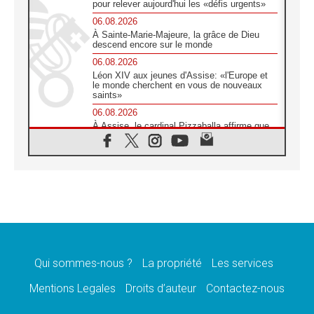
pour relever aujourd'hui les «défis urgents»
06.08.2026
À Sainte-Marie-Majeure, la grâce de Dieu
descend encore sur le monde
06.08.2026
Léon XIV aux jeunes d'Assise: «l'Europe et
le monde cherchent en vous de nouveaux
saints»
06.08.2026
À Assise, le cardinal Pizzaballa affirme que
«les chrétiens veulent la paix»
06.08.2026
Au Mexique, le cardinal Parolin invite à être
aux côtés des marginalisées
06.08.2026
À Assise, le Pape invite les jeunes à
«construire la civilisation de l'amour»
05.08.2026
La visite du Pape en Argentine portera «un
message de paix et de dignité humaine»
Qui sommes-nous ?
La propriété
Les services
05.08.2026
Mentions Legales
Droits d’auteur
Contactez-nous
«La visite du Pape en Uruguay renforcera
l'espérance» affirme Mgr Tróccoli