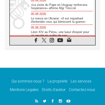
05.08.2026
«La visite du Pape en Uruguay renforcera
l'espérance» affirme Mgr Tróccoli
05.08.2026
Le nonce en Ukraine: «Il est inquiétant
d'entendre ceux qui bénissent la guerre»
05.08.2026
Léon XIV au Pérou, une lueur d'espoir pour
un peuple en quête de paix
05.08.2026
SCEAM: L'Église en Afrique vers
l'Assemblée ecclésiale de 2028 depuis
Addis-Abeba
05.08.2026
Le Pape exprime ses condoléances suite au
décès du cardinal Júlio Langa
05.08.2026
Le Pape attendu en novembre en Uruguay,
en Argentine et au Pérou
Qui sommes-nous ?
La propriété
Les services
05.08.2026
Mentions Legales
Droits d’auteur
Contactez-nous
Audience générale: la prière est un acte
d'espérance
04.08.2026
Léon XIV invite les Chevaliers de Colomb à