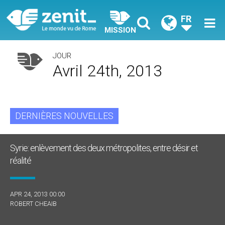
FR
MISSION
JOUR
Avril 24th, 2013
DERNIÈRES NOUVELLES
Syrie: enlèvement des deux métropolites, entre désir et
réalité
APR 24, 2013 00:00
ROBERT CHEAIB